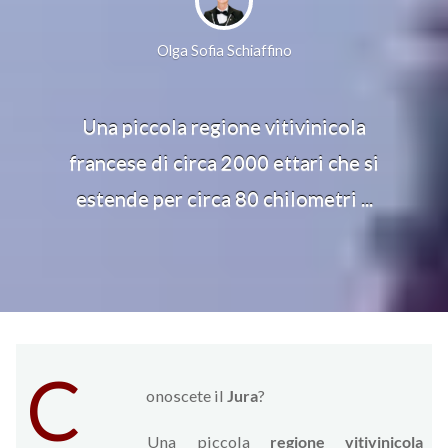
Olga Sofia Schiaffino
Una piccola regione vitivinicola
francese di circa 2000 ettari che si
estende per circa 80 chilometri ...
C
onoscete il
Jura
?
Una piccola
regione vitivinicola