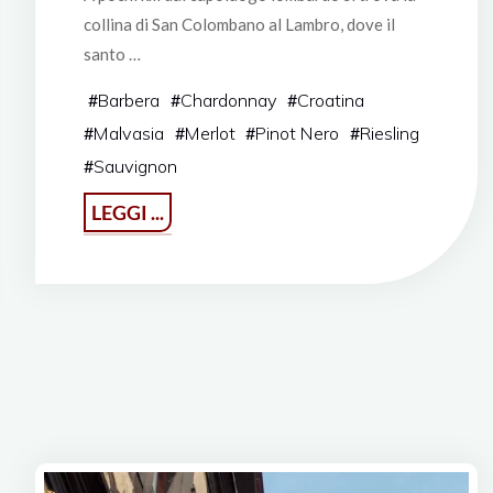
collina di San Colombano al Lambro, dove il
santo …
#
Barbera
#
Chardonnay
#
Croatina
#
Malvasia
#
Merlot
#
Pinot Nero
#
Riesling
#
Sauvignon
"El
LEGGI ...
Vin
de
Milan"