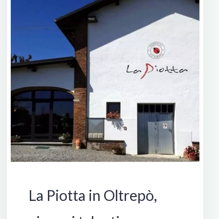
il
5
settembre"
Italia
La Piotta in Oltrepò,