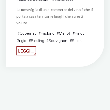
La meraviglia di un e-commerce del vino è che ti
porta a casa territori e luoghi che avresti
voluto …
#
Cabernet
#
Friulano
#
Merlot
#
Pinot
Grigio
#
Riesling
#
Sauvignon
#
Solaris
"Il
LEGGI ...
futuro
suona
alla
porta"