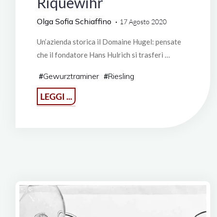
Riquewihr
Olga Sofia Schiaffino
17 Agosto 2020
Un’azienda storica il Domaine Hugel: pensate
che il fondatore Hans Hulrich si trasferì …
#
Gewurztraminer
#
Riesling
"Domaine
LEGGI ...
Hugel
à
Riquewihr"