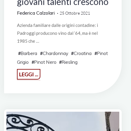
giovani talenti crescono
Federica Calzolari
25 Ottobre 2021
Azienda familiare dalle origini contadine: i
Padroggi producono vino dal ’64, ma è nel
1985 che …
#
Barbera
#
Chardonnay
#
Croatina
#
Pinot
Grigio
#
Pinot Nero
#
Riesling
"La
LEGGI ...
Piotta
in
Oltrepò,
giovani
talenti
crescono"