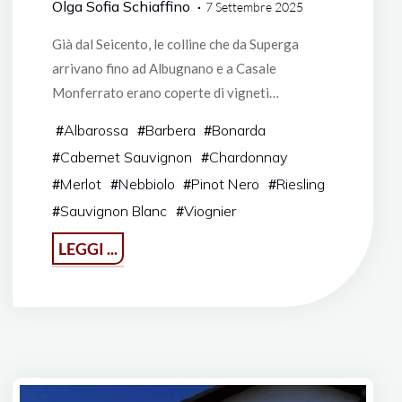
Olga Sofia Schiaffino
7 Settembre 2025
Già dal Seicento, le colline che da Superga
arrivano fino ad Albugnano e a Casale
Monferrato erano coperte di vigneti…
#
Albarossa
#
Barbera
#
Bonarda
#
Cabernet Sauvignon
#
Chardonnay
#
Merlot
#
Nebbiolo
#
Pinot Nero
#
Riesling
#
Sauvignon Blanc
#
Viognier
"Cocco
LEGGI ...
Wine
2025
si
è
aperto