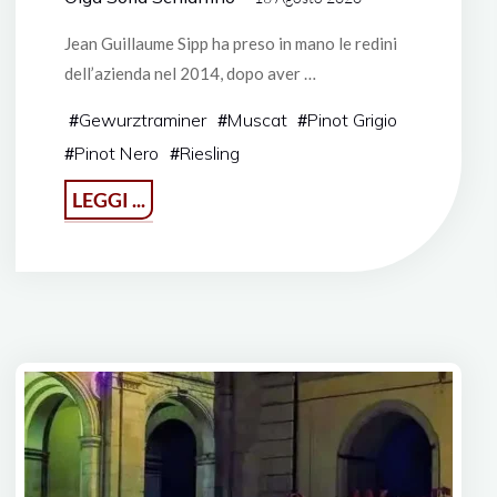
Jean Guillaume Sipp ha preso in mano le redini
dell’azienda nel 2014, dopo aver …
#
Gewurztraminer
#
Muscat
#
Pinot Grigio
#
Pinot Nero
#
Riesling
"Domaine
LEGGI ...
Jean
Sipp
a
Ribeauvillè"