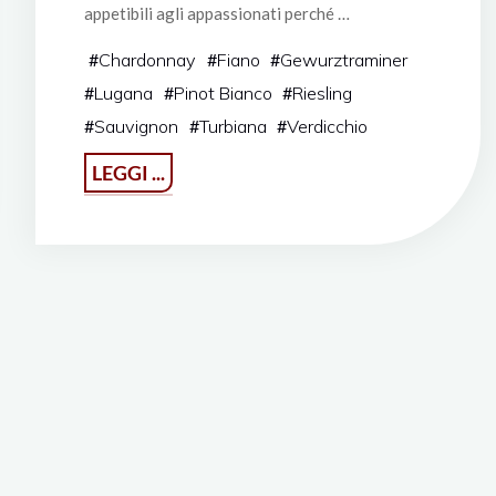
appetibili agli appassionati perché …
#
Chardonnay
#
Fiano
#
Gewurztraminer
#
Lugana
#
Pinot Bianco
#
Riesling
#
Sauvignon
#
Turbiana
#
Verdicchio
"Tutti
LEGGI ...
i
colori
del
bianco"