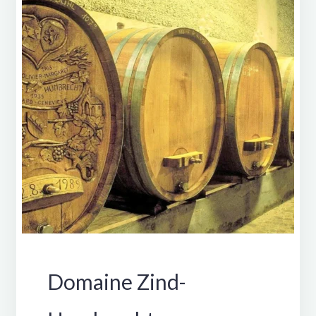
Venezia
Giulia"
Francia
Domaine Zind-