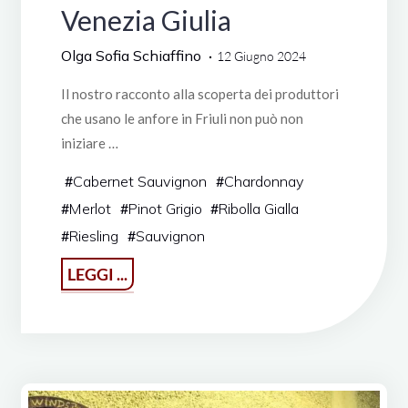
Venezia Giulia
Olga Sofia Schiaffino
12 Giugno 2024
Il nostro racconto alla scoperta dei produttori
che usano le anfore in Friuli non può non
iniziare …
#
Cabernet Sauvignon
#
Chardonnay
#
Merlot
#
Pinot Grigio
#
Ribolla Gialla
#
Riesling
#
Sauvignon
"Viaggio
LEGGI ...
nel
mondo
dell’anfora:
Friuli-