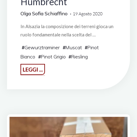
Humbrecht
Olga Sofia Schiaffino
19 Agosto 2020
In Alsazia la composizione dei terreni gioca un
ruolo fondamentale nella scelta del …
#
Gewurztraminer
#
Muscat
#
Pinot
Bianco
#
Pinot Grigio
#
Riesling
"Domaine
LEGGI ...
Zind-
Humbrecht"