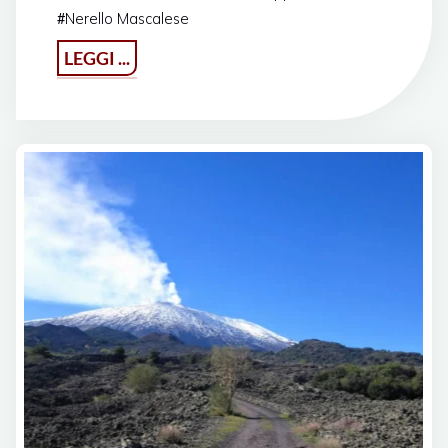
Nerello Mascalese
#
"I
LEGGI ...
Vini
dell’Etna"