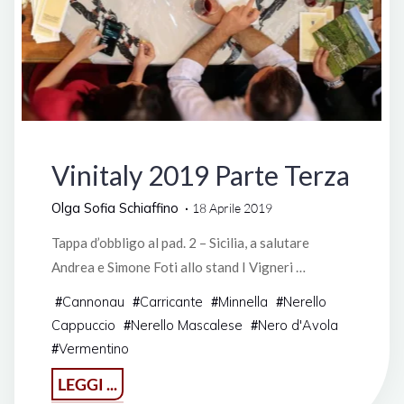
Manifestazioni
Vinitaly 2019 Parte Terza
Olga Sofia Schiaffino
18 Aprile 2019
Tappa d’obbligo al pad. 2 – Sicilia, a salutare
Andrea e Simone Foti allo stand I Vigneri …
Cannonau
Carricante
Minnella
Nerello
#
#
#
#
Cappuccio
Nerello Mascalese
Nero d'Avola
#
#
Vermentino
#
"Vinitaly
LEGGI ...