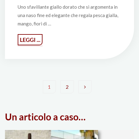
Uno sfavillante giallo dorato che si argomenta in
una naso fine ed elegante che regala pesca gialla,
mango, fiori di …
"Aurora
LEGGI ...
Etna
Bianco
DOC
2014
Salvo
1
2
Foti"
Paginazione
Un articolo a caso…
degli