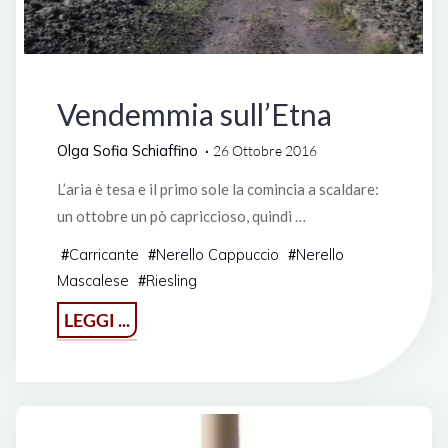
Italia
Vendemmia sull’Etna
Olga Sofia Schiaffino
26 Ottobre 2016
L’aria è tesa e il primo sole la comincia a scaldare:
un ottobre un pò capriccioso, quindi …
Carricante
Nerello Cappuccio
Nerello
#
#
#
Mascalese
Riesling
#
"Vendemmia
LEGGI ...
sull’Etna"