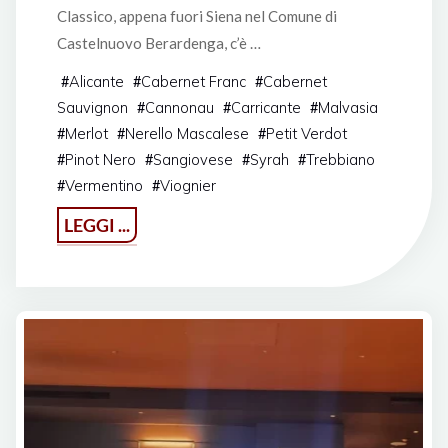
Classico, appena fuori Siena nel Comune di
Castelnuovo Berardenga, c’è …
Alicante
Cabernet Franc
Cabernet
#
#
#
Sauvignon
Cannonau
Carricante
Malvasia
#
#
#
Merlot
Nerello Mascalese
Petit Verdot
#
#
#
Pinot Nero
Sangiovese
Syrah
Trebbiano
#
#
#
#
Vermentino
Viognier
#
#
"Castello
LEGGI ...
di
Bossi
e
non
solo"