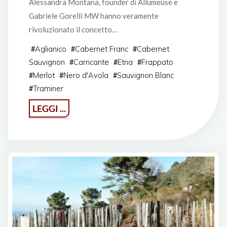
Alessandra Montana, founder di Allumeuse e
Gabriele Gorelli MW hanno veramente
rivoluzionato il concetto…
Aglianico
Cabernet Franc
Cabernet
#
#
#
Sauvignon
Carricante
Etna
Frappato
#
#
#
Merlot
Nero d'Avola
Sauvignon Blanc
#
#
#
Traminer
#
"Be.Come.
LEGGI ...
un
nuovo
modo
di
comunicare
il
vino"