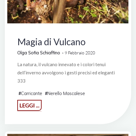
Italia
Magia di Vulcano
Olga Sofia Schiaffino
9 Febbraio 2020
La natura, il vulcano innevato e i colori tenui
dell’inverno avvolgono i gesti precisi ed eleganti
333
Carricante
Nerello Mascalese
#
#
"Magia
LEGGI ...
di
Vulcano"