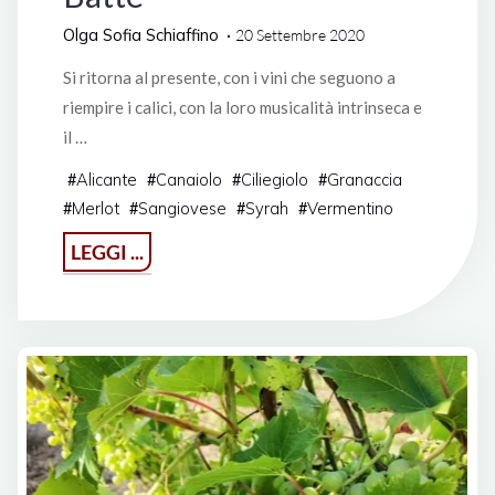
Olga Sofia Schiaffino
20 Settembre 2020
Si ritorna al presente, con i vini che seguono a
riempire i calici, con la loro musicalità intrinseca e
il …
Alicante
Canaiolo
Ciliegiolo
Granaccia
#
#
#
#
Merlot
Sangiovese
Syrah
Vermentino
#
#
#
#
"La
LEGGI ...
Liguria
di
Walter
de
Battè"