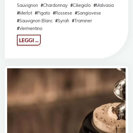
Sauvignon
Chardonnay
Ciliegiolo
Malvasia
#
#
#
Merlot
Pigato
Rossese
Sangiovese
#
#
#
#
Sauvignon Blanc
Syrah
Traminer
#
#
#
Vermentino
#
"The
LEGGI ...
Wine
Revolution
2021"