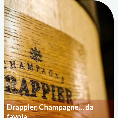
Drappier, Champagne… da
favola