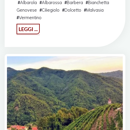
Albarola
Albarossa
Barbera
Bianchetta
#
#
#
#
Genovese
Ciliegiolo
Dolcetto
Malvasia
#
#
#
Vermentino
#
"Agriturismo
LEGGI ...
Il
Castagneto"