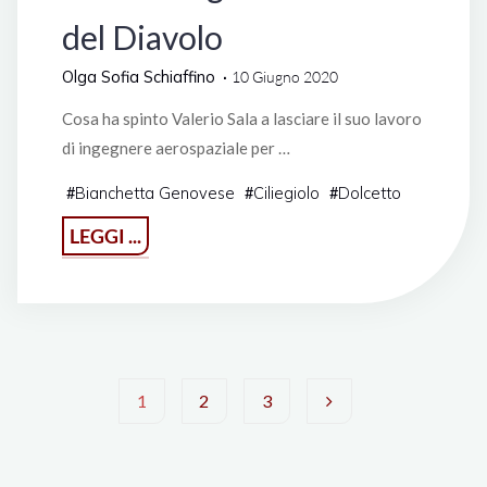
del Diavolo
Olga Sofia Schiaffino
10 Giugno 2020
Cosa ha spinto Valerio Sala a lasciare il suo lavoro
di ingegnere aerospaziale per …
Bianchetta Genovese
Ciliegiolo
Dolcetto
#
#
#
"Azienda
LEGGI ...
Agricola
Casa
del
Diavolo"
1
2
3
Paginazione