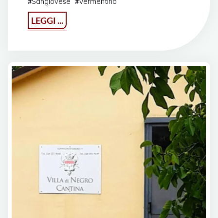
Sangiovese
Vermentino
#
#
"Terre
LEGGI ...
di
Levanto"