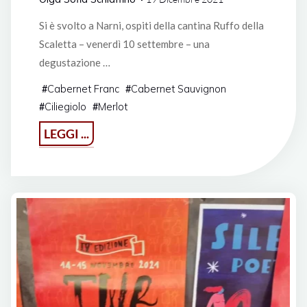
Si è svolto a Narni, ospiti della cantina Ruffo della
Scaletta – venerdì 10 settembre – una
degustazione …
Cabernet Franc
Cabernet Sauvignon
#
#
Ciliegiolo
Merlot
#
#
"Evento
LEGGI ...
Ciliegiolo
ospiti
della
cantina
Ruffo
della
Scaletta"