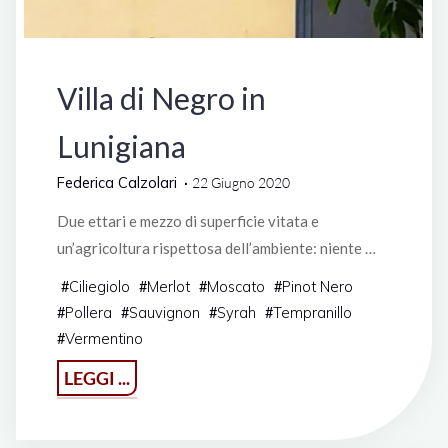
Degustazioni
Villa di Negro in
Lunigiana
Federica Calzolari
22 Giugno 2020
Due ettari e mezzo di superficie vitata e
un’agricoltura rispettosa dell’ambiente: niente …
Ciliegiolo
Merlot
Moscato
Pinot Nero
#
#
#
#
Pollera
Sauvignon
Syrah
Tempranillo
#
#
#
#
Vermentino
#
"Villa
LEGGI ...
di
Negro