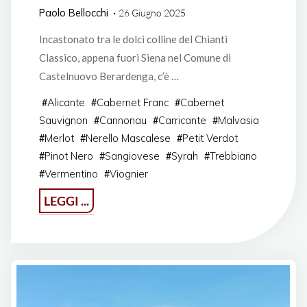
Paolo Bellocchi
26 Giugno 2025
Incastonato tra le dolci colline del Chianti
Classico, appena fuori Siena nel Comune di
Castelnuovo Berardenga, c’è …
Alicante
Cabernet Franc
Cabernet
#
#
#
Sauvignon
Cannonau
Carricante
Malvasia
#
#
#
Merlot
Nerello Mascalese
Petit Verdot
#
#
#
Pinot Nero
Sangiovese
Syrah
Trebbiano
#
#
#
#
Vermentino
Viognier
#
#
"Castello
LEGGI ...
di
Bossi
e
non
solo"