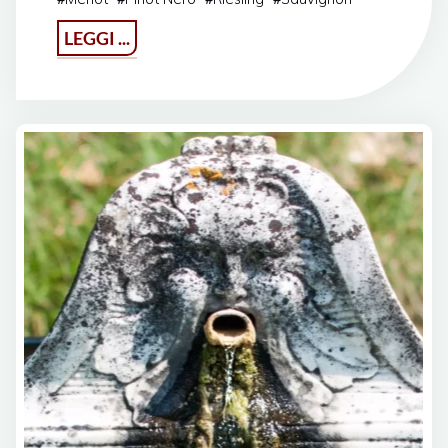
"El
LEGGI ...
Vin
de
Milan"