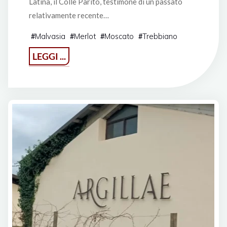
Latina, il Colle Parito, testimone di un passato
relativamente recente…
Malvasia
Merlot
Moscato
Trebbiano
#
#
#
#
"Ganci
LEGGI ...
New
Wave"