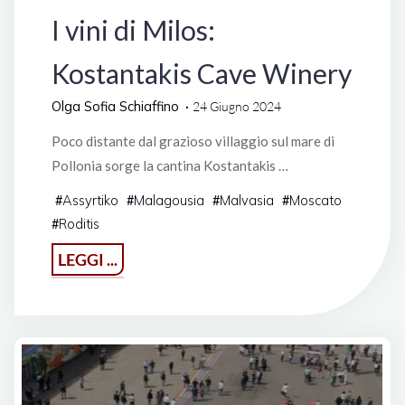
I vini di Milos:
Kostantakis Cave Winery
Olga Sofia Schiaffino
24 Giugno 2024
Poco distante dal grazioso villaggio sul mare di
Pollonia sorge la cantina Kostantakis …
Assyrtiko
Malagousia
Malvasia
Moscato
#
#
#
#
Roditis
#
"I
LEGGI ...
vini
di
Milos:
Kostantakis
Cave