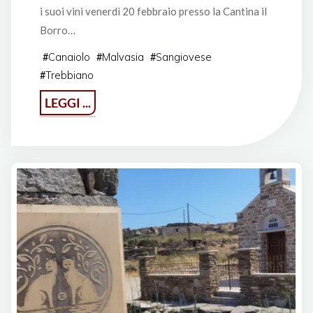
i suoi vini venerdì 20 febbraio presso la Cantina il
Borro…
Canaiolo
Malvasia
Sangiovese
#
#
#
Trebbiano
#
"Anteprime
LEGGI ...
di
Toscana
2026"