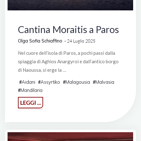
Grecia
Cantina Moraitis a Paros
Olga Sofia Schiaffino
24 Luglio 2025
Nel cuore dell’isola di Paros, a pochi passi dalla
spiaggia di Aghios Anargyroi e dall’antico borgo
di Naoussa, si erge la …
Aidani
Assyrtiko
Malagousia
Malvasia
#
#
#
#
Mandilaria
#
"Cantina
LEGGI ...
Moraitis
a
Paros"