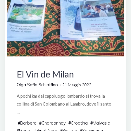
Italia
El Vin de Milan
Olga Sofia Schiaffino
21 Maggio 2022
A pochi km dal capoluogo lombardo si trova la
collina di San Colombano al Lambro, dove il santo
…
Barbera
Chardonnay
Croatina
Malvasia
#
#
#
#
Merlot
Pinot Nero
Riesling
Sauvignon
#
#
#
#