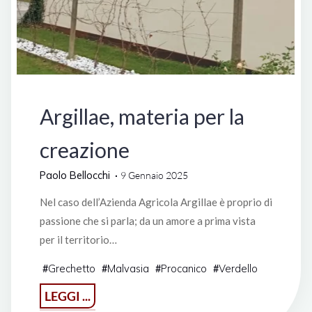
Italia
Argillae, materia per la
creazione
Paolo Bellocchi
9 Gennaio 2025
Nel caso dell’Azienda Agricola Argillae è proprio di
passione che si parla; da un amore a prima vista
per il territorio…
Grechetto
Malvasia
Procanico
Verdello
#
#
#
#
"Argillae,
LEGGI ...