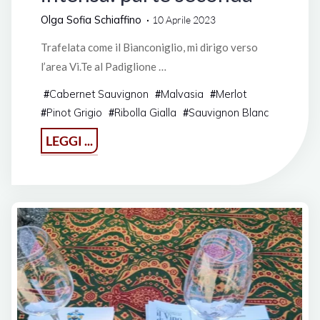
Olga Sofia Schiaffino
10 Aprile 2023
Trafelata come il Bianconiglio, mi dirigo verso
l’area Vi.Te al Padiglione …
Cabernet Sauvignon
Malvasia
Merlot
#
#
#
Pinot Grigio
Ribolla Gialla
Sauvignon Blanc
#
#
#
"Vinitaly
LEGGI ...
2023,
una
giornata
breve
ma
intensa:
parte
seconda"