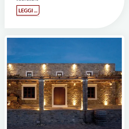
"Cantina
LEGGI ...
Chatzakis
a
Syros"