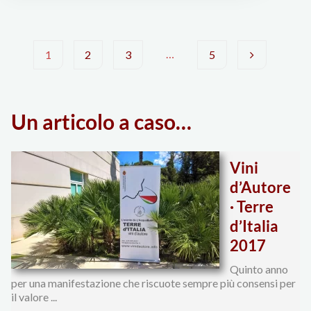
Giacomelli"
…
1
2
3
5
Paginazione
Un articolo a caso…
degli
Vini
articoli
d’Autore
· Terre
d’Italia
2017
Quinto anno
per una manifestazione che riscuote sempre più consensi per
il valore ...