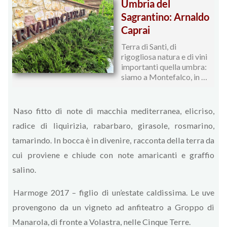
Umbria del
Sagrantino: Arnaldo
Caprai
Terra di Santi, di
rigogliosa natura e di vini
importanti quella umbra:
siamo a Montefalco, in …
Naso fitto di note di macchia mediterranea, elicriso,
radice di liquirizia, rabarbaro, girasole, rosmarino,
tamarindo. In bocca è in divenire, racconta della terra da
cui proviene e chiude con note amaricanti e graffio
salino.
Harmoge 2017 – figlio di un’estate caldissima. Le uve
provengono da un vigneto ad anfiteatro a Groppo di
Manarola, di fronte a Volastra, nelle Cinque Terre.