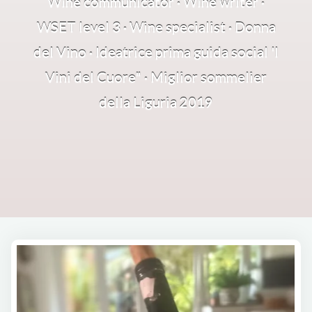
Wine communicator · Wine writer ·
WSET level 3 · Wine specialist · Donna
del Vino · Ideatrice prima guida social 'I
Vini del Cuore" · Miglior sommelier
della Liguria 2019