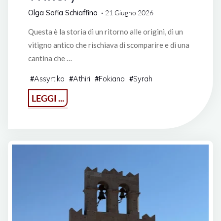
Olga Sofia Schiaffino
21 Giugno 2026
Questa è la storia di un ritorno alle origini, di un
vitigno antico che rischiava di scomparire e di una
cantina che …
Assyrtiko
Athiri
Fokiano
Syrah
#
#
#
#
"A
LEGGI ...
spasso
per
il
Dodecaneso:
Nico
Grylli
Winery"