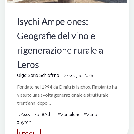
Grecia
Isychi Ampelones:
Geografie del vino e
rigenerazione rurale a
Leros
Olga Sofia Schiaffino
27 Giugno 2026
Fondato nel 1994 da Dimitris Isichos, l’impianto ha
vissuto una svolta generazionale e strutturale
trent’anni dopo…
Assyrtiko
Athiri
Mandilaria
Merlot
#
#
#
#
Syrah
#
"Isychi
LEGGI ...