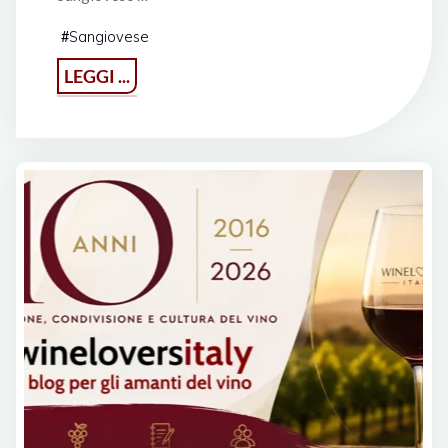
Sangiovese
#
"Il
LEGGI ...
Paluffo
Rosé"