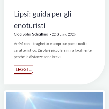
Lifestyle
Lipsi: guida per gli
enoturisti
Olga Sofia Schiaffino
22 Giugno 2026
Arrivi con il traghetto e scopri un paese molto
caratteristico. L’isola è piccola, si gira facilmente
perché le distanze sono brevi…
"Lipsi:
LEGGI ...
guida
per
gli
enoturisti"