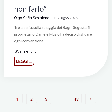
non farlo”
Olga Sofia Schiaffino
12 Giugno 2026
Tre anni fa, sulla spiaggia dei Bagni Segesta, il
proprietario Daniele Muzio ha deciso di sfidare
ogni convenzione…
Vermentino
#
"“IMPASSITO
LEGGI ...
–
Una
follia
non
farlo”"
…
1
2
3
43
Paginazione