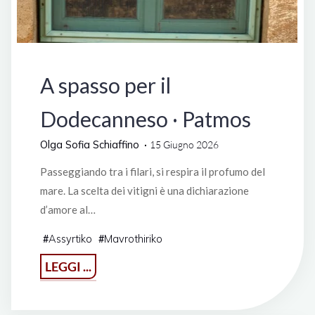
Grecia
A spasso per il
Dodecanneso · Patmos
Olga Sofia Schiaffino
15 Giugno 2026
Passeggiando tra i filari, si respira il profumo del
mare. La scelta dei vitigni è una dichiarazione
d’amore al…
Assyrtiko
Mavrothiriko
#
#
"A
LEGGI ...
spasso
per