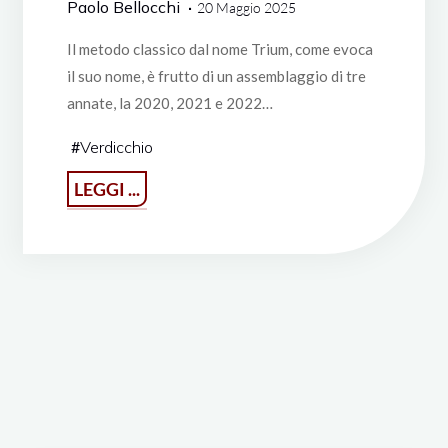
Paolo Bellocchi
20 Maggio 2025
Il metodo classico dal nome Trium, come evoca
il suo nome, è frutto di un assemblaggio di tre
annate, la 2020, 2021 e 2022…
#
Verdicchio
"Trium
LEGGI ...
2025,
un
vino,
tre
annate"