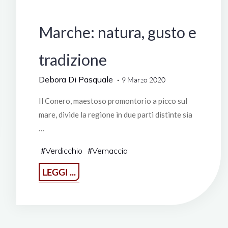
Italia
Marche: natura, gusto e
tradizione
Debora Di Pasquale
9 Marzo 2020
Il Conero, maestoso promontorio a picco sul
mare, divide la regione in due parti distinte sia
…
#
Verdicchio
#
Vernaccia
"Marche:
LEGGI ...
natura,
gusto
e