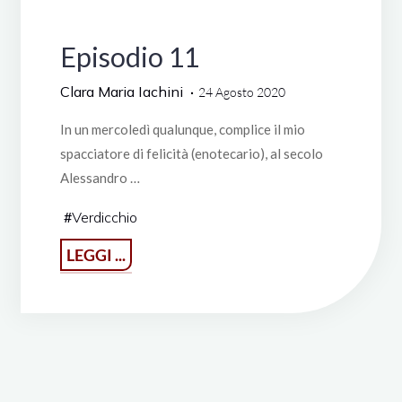
I Racconti di Clara
Episodio 11
Clara Maria Iachini
24 Agosto 2020
In un mercoledì qualunque, complice il mio
spacciatore di felicità (enotecario), al secolo
Alessandro …
#
Verdicchio
"Episodio
LEGGI ...
11"