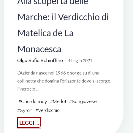
Alla scoperta delle
Marche: il Verdicchio di
Matelica de La
Monacesca
Olga Sofia Schiaffino
4 Luglio 2021
L’Azienda nasce nel 1966 e sorge su di una
collinetta che domina l’orizzonte dove si scorge
l’incrocio …
#
Chardonnay
#
Merlot
#
Sangiovese
#
Syrah
#
Verdicchio
"Alla
LEGGI ...
scoperta