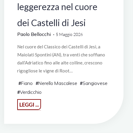
leggerezza nel cuore
dei Castelli di Jesi
Paolo Bellocchi
5 Maggio 2026
Nel cuore del Classico dei Castelli di Jesi, a
Maiolati Spontini (AN), tra venti che soffiano
dall’Adriatico fino alle alte colline, crescono
rigogliose le vigne di Root…
#
Fiano
#
Nerello Mascalese
#
Sangiovese
#
Verdicchio
"Root
LEGGI ...
Winery:
innovazione,
arte