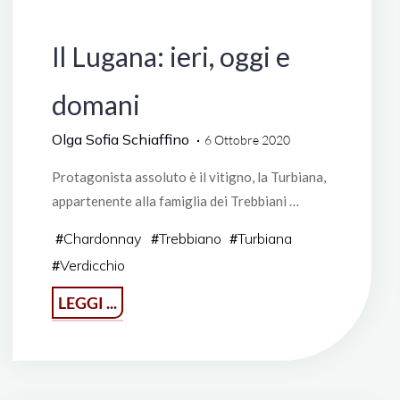
Manifestazioni
Il Lugana: ieri, oggi e
domani
Olga Sofia Schiaffino
6 Ottobre 2020
Protagonista assoluto è il vitigno, la Turbiana,
appartenente alla famiglia dei Trebbiani …
#
Chardonnay
#
Trebbiano
#
Turbiana
#
Verdicchio
"Il
LEGGI ...
Lugana:
ieri,
oggi