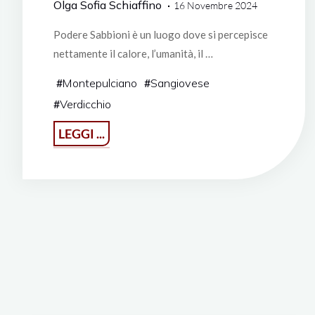
Olga Sofia Schiaffino
16 Novembre 2024
Podere Sabbioni è un luogo dove si percepisce
nettamente il calore, l’umanità, il …
#
Montepulciano
#
Sangiovese
#
Verdicchio
"Podere
LEGGI ...
Sabbioni:
le
cose
buone
della
vita"