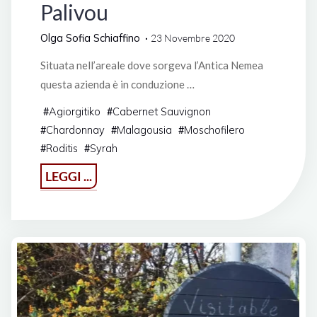
Palivou
Olga Sofia Schiaffino
23 Novembre 2020
Situata nell’areale dove sorgeva l’Antica Nemea
questa azienda è in conduzione …
Agiorgitiko
Cabernet Sauvignon
#
#
Chardonnay
Malagousia
Moschofilero
#
#
#
Roditis
Syrah
#
#
"Azienda
LEGGI ...
Biologica
Palivou"