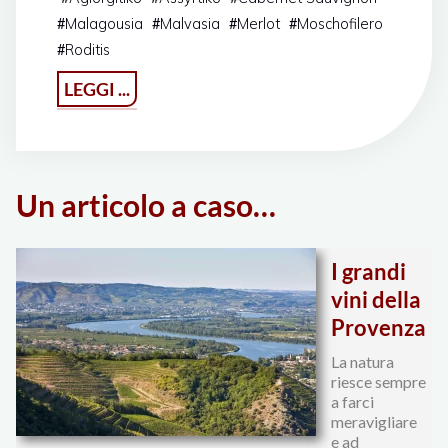
Malagousia
Malvasia
Merlot
Moschofilero
#
#
#
#
Roditis
#
"Estate
LEGGI ...
Raptis"
Un articolo a caso…
I grandi
vini della
Provenza
La natura
riesce sempre
a farci
meravigliare
e ad