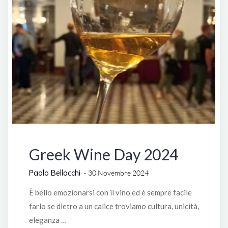
Zappeion
ad
Atene"
Manifestazioni
Greek Wine Day 2024
Paolo Bellocchi
30 Novembre 2024
È bello emozionarsi con il vino ed è sempre facile
farlo se dietro a un calice troviamo cultura, unicità,
eleganza …