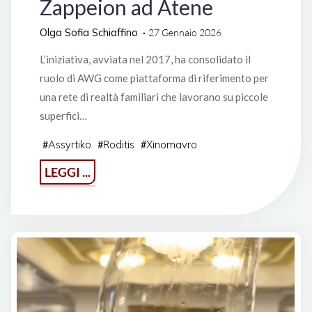
Zappeion ad Atene
Olga Sofia Schiaffino
27 Gennaio 2026
L’iniziativa, avviata nel 2017, ha consolidato il
ruolo di AWG come piattaforma di riferimento per
una rete di realtà familiari che lavorano su piccole
superfici…
Assyrtiko
Roditis
Xinomavro
#
#
#
"Artisanal
LEGGI ...
Greek
Wineries:
la
nuova
edizione
dell’evento
allo