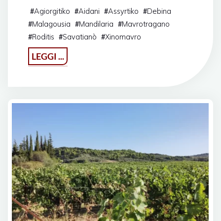
Agiorgitiko
Aidani
Assyrtiko
Debina
#
#
#
#
Malagousia
Mandilaria
Mavrotragano
#
#
#
Roditis
Savatianò
Xinomavro
#
#
#
"Greek
LEGGI ...
Wine
Day
2024"