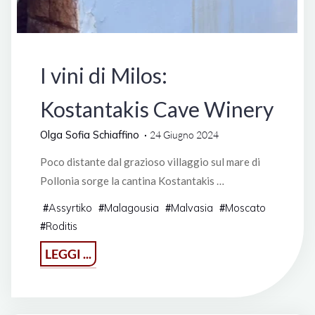
Grecia
I vini di Milos:
Kostantakis Cave Winery
Olga Sofia Schiaffino
24 Giugno 2024
Poco distante dal grazioso villaggio sul mare di
Pollonia sorge la cantina Kostantakis …
Assyrtiko
Malagousia
Malvasia
Moscato
#
#
#
#
Roditis
#
"I
LEGGI ...
vini
di
Milos: