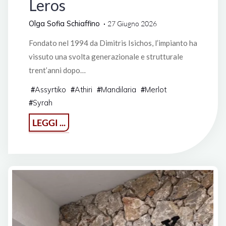
Leros
Olga Sofia Schiaffino
27 Giugno 2026
Fondato nel 1994 da Dimitris Isichos, l’impianto ha
vissuto una svolta generazionale e strutturale
trent’anni dopo…
Assyrtiko
Athiri
Mandilaria
Merlot
#
#
#
#
Syrah
#
"Isychi
LEGGI ...
Ampelones:
Geografie
del
vino
e
rigenerazione
rurale