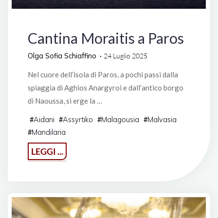
Grecia
Cantina Moraitis a Paros
Olga Sofia Schiaffino
24 Luglio 2025
Nel cuore dell’isola di Paros, a pochi passi dalla
spiaggia di Aghios Anargyroi e dall’antico borgo
di Naoussa, si erge la …
Aidani
Assyrtiko
Malagousia
Malvasia
#
#
#
#
Mandilaria
#
"Cantina
LEGGI ...
Moraitis
a
Paros"