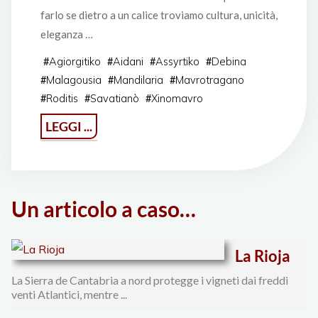
farlo se dietro a un calice troviamo cultura, unicità,
eleganza …
Agiorgitiko
Aidani
Assyrtiko
Debina
#
#
#
#
Malagousia
Mandilaria
Mavrotragano
#
#
#
Roditis
Savatianò
Xinomavro
#
#
#
"Greek
LEGGI ...
Wine
Day
2024"
Un articolo a caso…
La Rioja
La Sierra de Cantabria a nord protegge i vigneti dai freddi
venti Atlantici, mentre ...