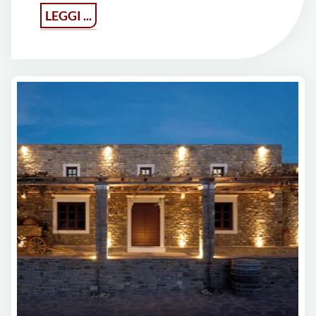
"Cantina
LEGGI ...
Chatzakis
a
Syros"