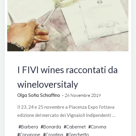
Manifestazioni
I FIVI wines raccontati da
wineloversitaly
Olga Sofia Schiaffino
26 Novembre 2019
Il 23, 24 e 25 novembre a Piacenza Expo l’ottava
edizione del mercato dei Vignaioli Indipendenti …
Barbera
Bonarda
Cabernet
Corvina
#
#
#
#
Corvinone
Croatina
Grechetto
#
#
#