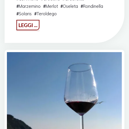
Marzemino
Merlot
Oseleta
Rondinella
#
#
#
#
Solaris
Teroldego
#
#
"I
LEGGI ...
FIVI
wines
raccontati
da
wineloversitaly"