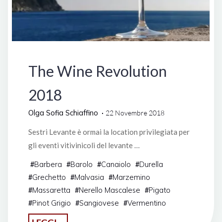
Manifestazioni
The Wine Revolution
2018
Olga Sofia Schiaffino
22 Novembre 2018
Sestri Levante è ormai la location privilegiata per
gli eventi vitivinicoli del levante …
Barbera
Barolo
Canaiolo
Durella
#
#
#
#
Grechetto
Malvasia
Marzemino
#
#
#
Massaretta
Nerello Mascalese
Pigato
#
#
#
Pinot Grigio
Sangiovese
Vermentino
#
#
#
"The