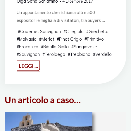
Olga Sofia Schiaffino
4 Dicembre 2017
Un appuntamento che richiama oltre 500
espositori e migliaia di visitatori, tra buyers …
Cabernet Sauvignon
Ciliegiolo
Grechetto
#
#
#
Malvasia
Merlot
Pinot Grigio
Primitivo
#
#
#
#
Procanico
Ribolla Gialla
Sangiovese
#
#
#
Sauvignon
Teroldego
Trebbiano
Verdello
#
#
#
#
"Mercato
LEGGI ...
dei
Vini
FIVI
Un articolo a caso…
2017
·
2ª
Parte"