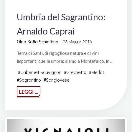
Italia
Umbria del Sagrantino:
Arnaldo Caprai
Olga Sofia Schiaffino
23 Maggio 2018
Terra di Santi, di rigogliosa natura e di vini
importanti quella umbra: siamo a Montefalco, in …
Cabernet Sauvignon
Grechetto
Merlot
#
#
#
Sagrantino
Sangiovese
#
#
"Umbria
LEGGI ...
del
Sagrantino:
Arnaldo
Caprai"