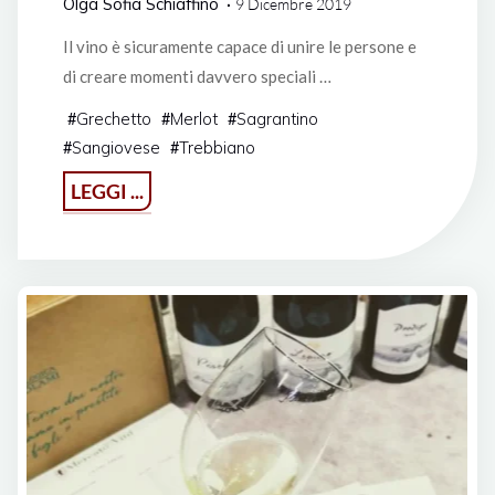
Olga Sofia Schiaffino
9 Dicembre 2019
Il vino è sicuramente capace di unire le persone e
di creare momenti davvero speciali …
Grechetto
Merlot
Sagrantino
#
#
#
Sangiovese
Trebbiano
#
#
"Visita
LEGGI ...
alla
cantina
di
Eraldo
Dentici
a
Montefalco"