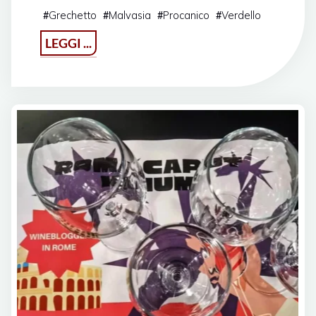
Grechetto
Malvasia
Procanico
Verdello
#
#
#
#
"Argillae,
LEGGI ...
materia
per
la
creazione"