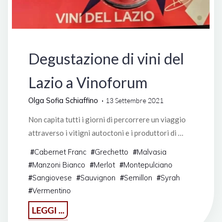
Degustazioni
Degustazione di vini del
Lazio a Vinoforum
Olga Sofia Schiaffino
13 Settembre 2021
Non capita tutti i giorni di percorrere un viaggio
attraverso i vitigni autoctoni e i produttori di …
Cabernet Franc
Grechetto
Malvasia
#
#
#
Manzoni Bianco
Merlot
Montepulciano
#
#
#
Sangiovese
Sauvignon
Semillon
Syrah
#
#
#
#
Vermentino
#
"Degustazione
LEGGI ...