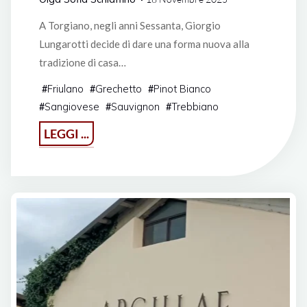
A Torgiano, negli anni Sessanta, Giorgio
Lungarotti decide di dare una forma nuova alla
tradizione di casa…
Friulano
Grechetto
Pinot Bianco
#
#
#
Sangiovese
Sauvignon
Trebbiano
#
#
#
"Storie
LEGGI ...
di
famiglia
a
MWF26:
Lungarotti
e
Zorzettig"