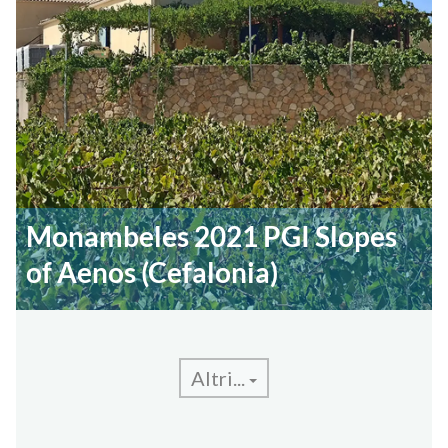
Monambeles 2021 PGI Slopes
of Aenos (Cefalonia)
Altri...