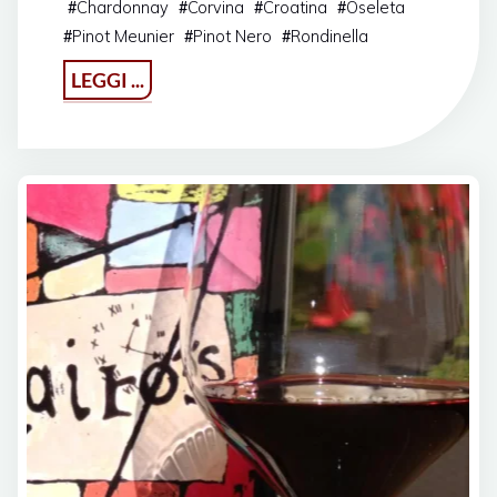
Chardonnay
Corvina
Croatina
Oseleta
#
#
#
#
Pinot Meunier
Pinot Nero
Rondinella
#
#
#
"Pasqua
LEGGI ...
con
i
tuoi…
vini"