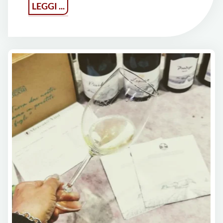
"Veneto
LEGGI ...
Rosso
IGT
‘Kairos’
2016
·
Zýmē"