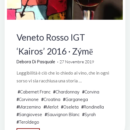
Degustazioni
Veneto Rosso IGT
‘Kairos’ 2016 · Zýmē
Debora Di Pasquale
27 Novembre 2019
Leggibilità è ciò che io chiedo al vino, che in ogni
sorso vi sia racchiusa una storia …
Cabernet Franc
Chardonnay
Corvina
#
#
#
Corvinone
Croatina
Garganega
#
#
#
Marzemino
Merlot
Oseleta
Rondinella
#
#
#
#
Sangiovese
Sauvignon Blanc
Syrah
#
#
#
Teroldego
#