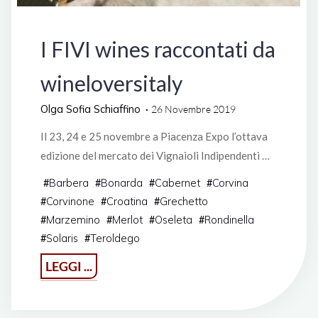
Manifestazioni
I FIVI wines raccontati da
wineloversitaly
Olga Sofia Schiaffino
26 Novembre 2019
Il 23, 24 e 25 novembre a Piacenza Expo l’ottava
edizione del mercato dei Vignaioli Indipendenti …
Barbera
Bonarda
Cabernet
Corvina
#
#
#
#
Corvinone
Croatina
Grechetto
#
#
#
Marzemino
Merlot
Oseleta
Rondinella
#
#
#
#
Solaris
Teroldego
#
#
"I
LEGGI ...
FIVI
wines