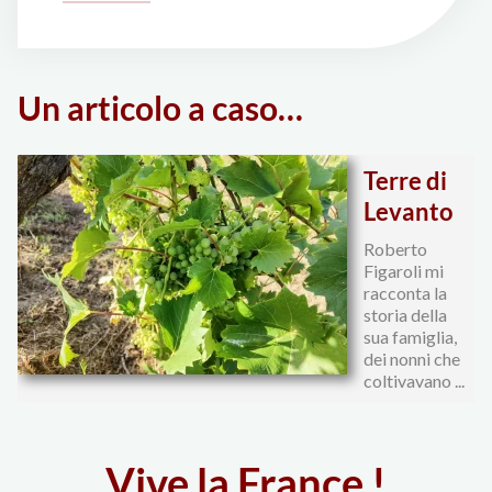
dei
Vini
FIVI
Un articolo a caso…
2017
·
3ª
Terre di
Parte"
Levanto
Roberto
Figaroli mi
racconta la
storia della
sua famiglia,
dei nonni che
coltivavano ...
Vive la France !