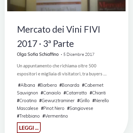
Manifestazioni
Mercato dei Vini FIVI
2017 · 3ª Parte
Olga Sofia Schiaffino
5 Dicembre 2017
Un appuntamento che richiama oltre 500
espositori e migliaia di visitatori, tra buyers …
Albana
Barbera
Bonarda
Cabernet
#
#
#
#
Sauvignon
Canaiolo
Catarratto
Chianti
#
#
#
Croatina
Gewurztraminer
Grillo
Nerello
#
#
#
#
Mascalese
Pinot Nero
Sangiovese
#
#
Trebbiano
Vermentino
#
#
"Mercato
LEGGI ...