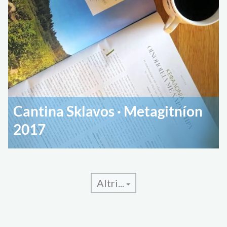
Cantina Sklavos · Metagitníon
2017
Altri...