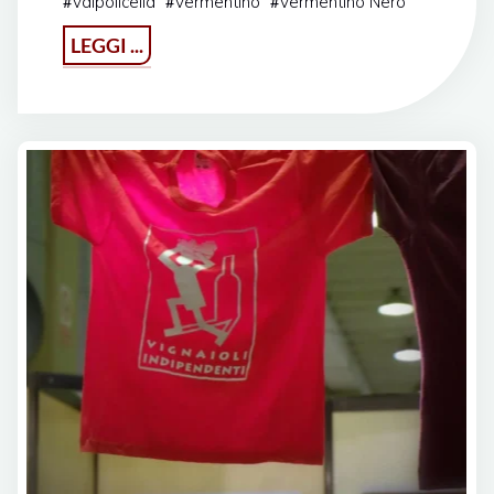
Valpolicella
Vermentino
Vermentino Nero
#
#
#
"FIVI
LEGGI ...
People"