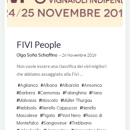
Manifestazioni
FIVI People
Olga Sofia Schiaffino
26 Novembre 2018
Non vuole essere una classifica dei vini migliori
che abbiamo assaggiato alla Fivi …
Aglianico
Albana
Albarola
Ansonica
#
#
#
#
Barbera
Cannonau
Falanghina
Fiano
#
#
#
#
Malvasia
Moscato
Müller Thurgau
#
#
#
Nebbiolo
Nerello Cappuccio
Nerello
#
#
#
Mascalese
Pigato
Pinot Nero
Rosso di
#
#
#
Montefalco
Sangiovese
Trebbiano
#
#