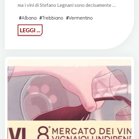
ma i vini di Stefano Legnani sono decisamente …
Albana
Trebbiano
Vermentino
#
#
#
"Eravamo
LEGGI ...
5
amici
al
Bart
·
Ponti
di
Toi"