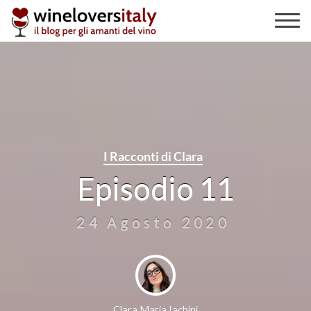
Skip
to
content
I Racconti di Clara
Episodio 11
24 Agosto 2020
Clara Maria Iachini