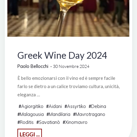
Manifestazioni
Greek Wine Day 2024
Paolo Bellocchi
30 Novembre 2024
È bello emozionarsi con il vino ed è sempre facile
farlo se dietro a un calice troviamo cultura, unicità,
eleganza …
Agiorgitiko
Aidani
Assyrtiko
Debina
#
#
#
#
Malagousia
Mandilaria
Mavrotragano
#
#
#
Roditis
Savatianò
Xinomavro
#
#
#
"Greek
LEGGI ...