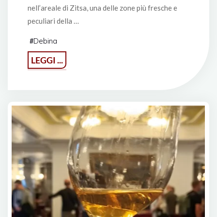
nell’areale di Zitsa, una delle zone più fresche e
peculiari della …
Debina
#
"Debina:
LEGGI ...
l’anima
verticale
dell’Epiro"