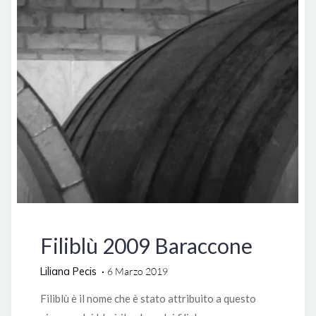
Gimignano"
Italia
Filiblù 2009 Baraccone
Liliana Pecis
6 Marzo 2019
Filiblù è il nome che è stato attribuito a questo