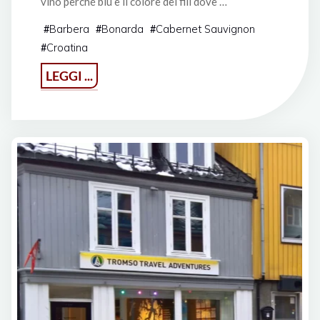
vino perché blu è il colore dei fili dove …
Barbera
Bonarda
Cabernet Sauvignon
#
#
#
Croatina
#
"Filiblù
LEGGI ...
2009
Baraccone"