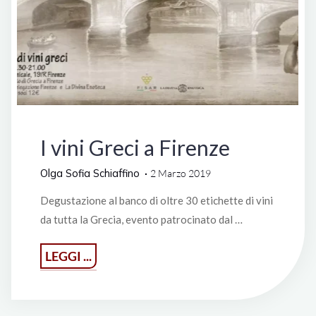
Degustazioni
I vini Greci a Firenze
Olga Sofia Schiaffino
2 Marzo 2019
Degustazione al banco di oltre 30 etichette di vini
da tutta la Grecia, evento patrocinato dal …
"I
LEGGI ...
vini
Greci
a