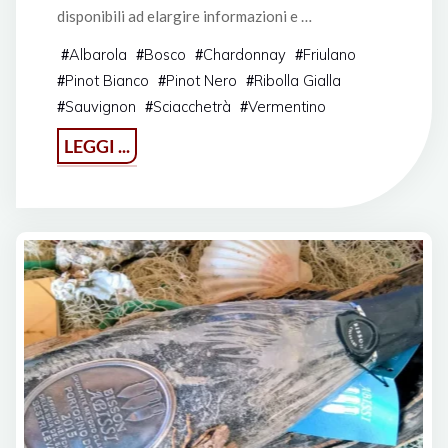
disponibili ad elargire informazioni e …
Albarola
Bosco
Chardonnay
Friulano
#
#
#
#
Pinot Bianco
Pinot Nero
Ribolla Gialla
#
#
#
Sauvignon
Sciacchetrà
Vermentino
#
#
#
"Sestri
LEGGI ...
Levante
Wine
Festival
2019"