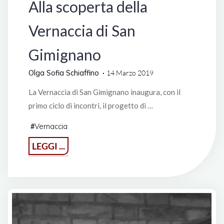
Alla scoperta della
Vernaccia di San
Gimignano
Olga Sofia Schiaffino
14 Marzo 2019
La Vernaccia di San Gimignano inaugura, con il
primo ciclo di incontri, il progetto di …
Vernaccia
#
"Alla
LEGGI ...
scoperta
della
Vernaccia
di
San