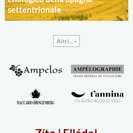
settentrionale
Altri...
Zíto i Elláda!