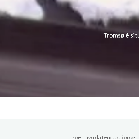
Tromsø è situ
spettavo da tempo di program