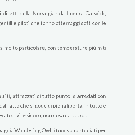
oli diretti della Norvegian da Londra Gatwick,
ili e piloti che fanno atterraggi soft con le
ma molto particolare, con temperature più miti
liti, attrezzati di tutto punto e arredati con
al fatto che si gode di piena libertà, in tutto e
iderato… vi assicuro, non cosa da poco…
ompagnia Wandering Owl: i tour sono studiati per