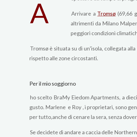
A
Arrivare a
Tromsø
(69,66 g
altrimenti da Milano Malpen
peggiori condizioni climatic
Tromsø è situata su di un’isola, collegata al
rispetto alle zone circostanti.
Per il mio soggiorno
ho scelto BraMy Eiedom Apartments, a dieci mi
gusto. Marlene e Roy , i proprietari, sono genti
per tutto,anche di cenare la sera, senza dover
Se decidete di andare a caccia delle Northern L