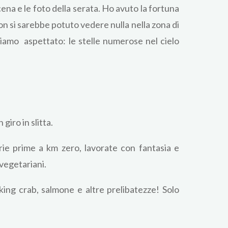
a cena e le foto della serata. Ho avuto la fortuna
n si sarebbe potuto vedere nulla nella zona di
biamo aspettato: le stelle numerose nel cielo
giro in slitta.
rie prime a km zero, lavorate con fantasia e
 vegetariani.
 king crab, salmone e altre prelibatezze! Solo