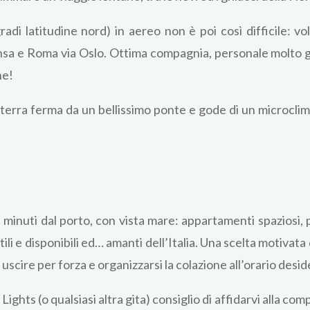
radi latitudine nord) in aereo non è poi così difficile: v
sa e Roma via Oslo. Ottima compagnia, personale molto gent
he!
la terra ferma da un bellissimo ponte e gode di un microcli
nuti dal porto, con vista mare: appartamenti spaziosi, pu
li e disponibili ed… amanti dell’Italia. Una scelta motivata d
 uscire per forza e organizzarsi la colazione all’orario des
ights (o qualsiasi altra gita) consiglio di affidarvi alla c