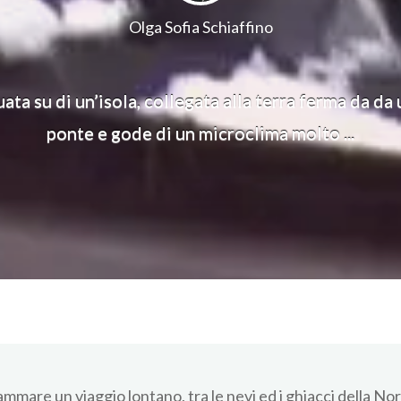
Olga Sofia Schiaffino
ata su di un’isola, collegata alla terra ferma da da
ponte e gode di un microclima molto ...
mare un viaggio lontano, tra le nevi ed i ghiacci della Norv