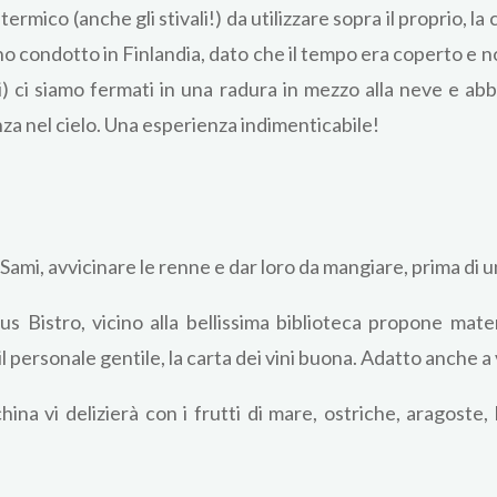
termico (anche gli stivali!) da utilizzare sopra il proprio, l
o condotto in Finlandia, dato che il tempo era coperto e no
i) ci siamo fermati in una radura in mezzo alla neve e ab
za nel cielo. Una esperienza indimenticabile!
ami, avvicinare le renne e dar loro da mangiare, prima di un 
s Bistro, vicino alla bellissima biblioteca propone mate
il personale gentile, la carta dei vini buona. Adatto anche a
ina vi delizierà con i frutti di mare, ostriche, aragoste,