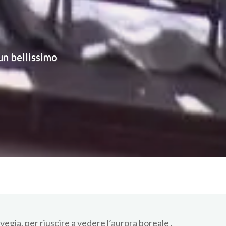
 un bellissimo
egia, per riuscire a vedere l’aurora boreale .