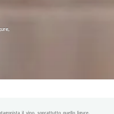
gure,
gonista il vino, soprattutto quello ligure,