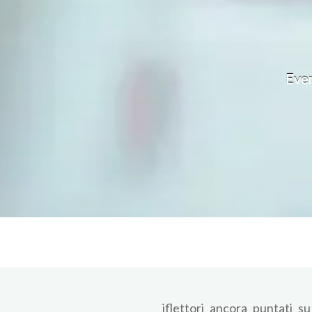
Even
iflettori ancora puntati s