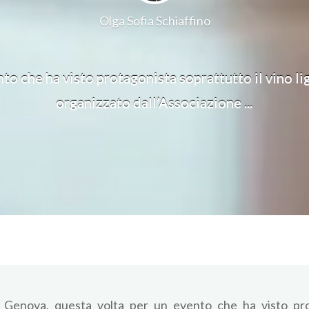
Olga Sofia Schiaffino
to che ha visto protagonista soprattutto il vino li
organizzato dall’Associazione ...
u Genova, questa volta per un evento che ha visto prota