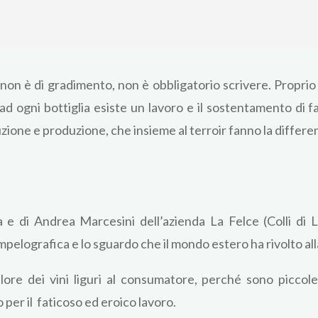
non è di gradimento, non è obbligatorio scrivere. Propri
o ad ogni bottiglia esiste un lavoro e il sostentamento di 
duzione e produzione, che insieme al terroir fanno la differ
 e di Andrea Marcesini dell’azienda La Felce (Colli di Lu
mpelografica e lo sguardo che il mondo estero ha rivolto all
valore dei vini liguri al consumatore, perché sono picc
 per il faticoso ed eroico lavoro.