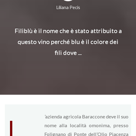
Liliana Pecis
Filiblù è il nome che è stato attribuito a
questo vino perché blu è il colore dei
fili dove ...
’azienda agricola Baraccone deve il suo
L
nome alla località omonima, presso
Folignano di Ponte dell’Olio Piacenza