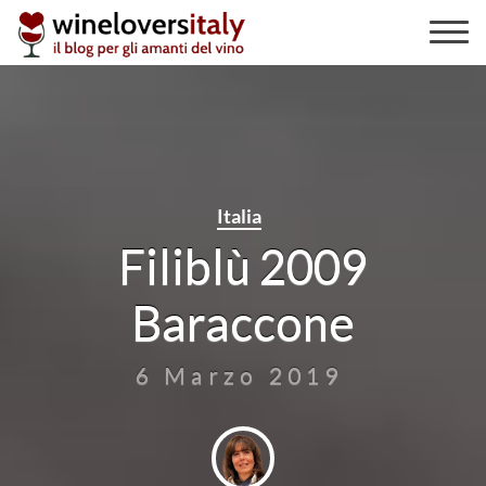
Skip
to
content
Italia
Filiblù 2009
Baraccone
6 Marzo 2019