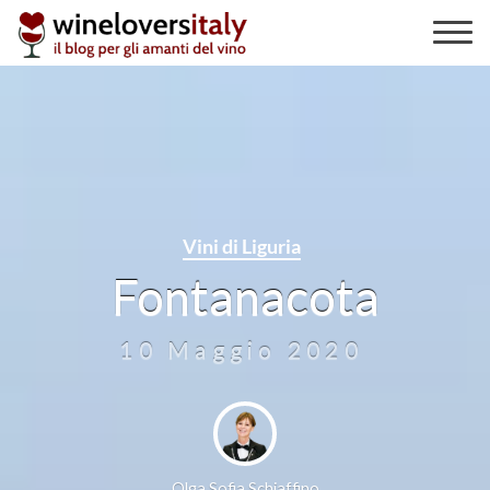
Skip
to
content
Vini di Liguria
Fontanacota
10 Maggio 2020
Olga Sofia Schiaffino