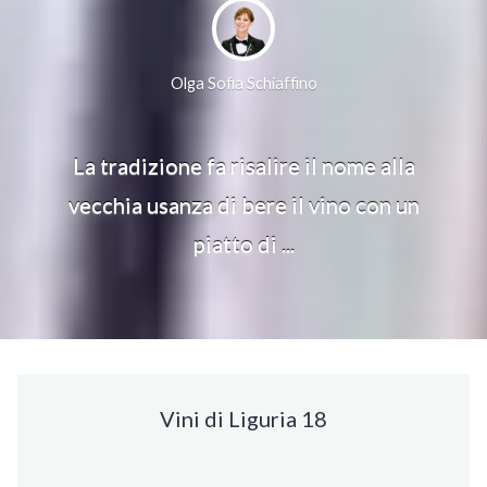
Olga Sofia Schiaffino
La tradizione fa risalire il nome alla
vecchia usanza di bere il vino con un
piatto di ...
Vini di Liguria 18