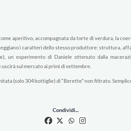
 come aperitivo, accompagnata da torte di verdura, la co
teggiano i caratteri dello stesso produttore: struttura, af
cce), un esperimento di Daniele ottenuto dalla macera
e uscirà sul mercato ai primi di settembre.
mitata (solo 304 bottiglie) di “Berette” non filtrato. Sempl
Condividi...