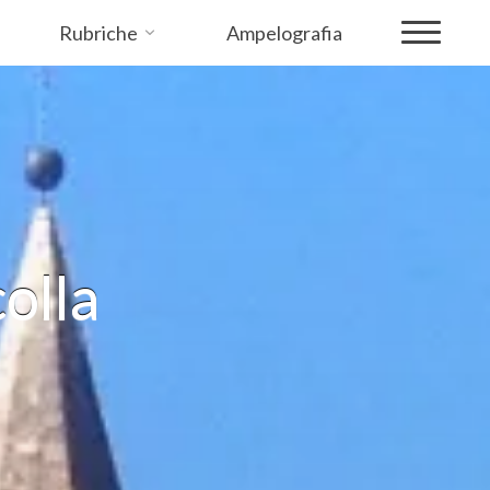
Rubriche
Ampelografia
olla