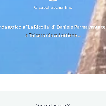
Olga Sofia Schiaffino
nda agricola “La Ricolla” di Daniele Parma vanta te
a Tolceto (da cui ottiene ...
Vini di Liguria 3