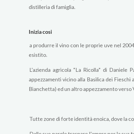
distilleria di famiglia.
Inizia cosi
a produrre il vino con le proprie uve nel 200
esistito.
L’azienda agricola “La Ricolla” di Daniele 
appezzamenti vicino alla Basilica dei Fieschi 
Bianchetta) ed un altro appezzamento verso V
Tutte zone di forte identità enoica, dove la col
Dalle sue parole traspare l’amore per la sua t