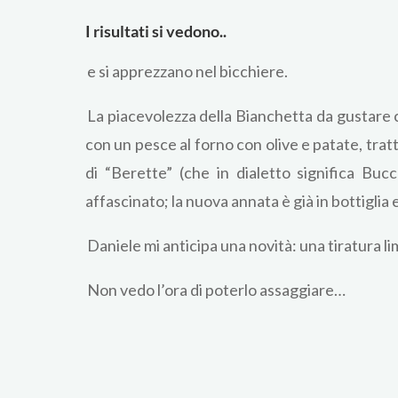
I risultati si vedono..
e si apprezzano nel bicchiere.
La piacevolezza della Bianchetta da gustare
con un pesce al forno con olive e patate, trat
di “Berette” (che in dialetto significa Bu
affascinato; la nuova annata è già in bottiglia 
Daniele mi anticipa una novità: una tiratura li
Non vedo l’ora di poterlo assaggiare…