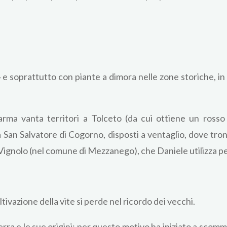
4 e soprattutto con piante a dimora nelle zone storiche, i
Parma vanta territori a Tolceto (da cui ottiene un rosso
a San Salvatore di Cogorno, disposti a ventaglio, dove tro
ignolo (nel comune di Mezzanego), che Daniele utilizza pe
tivazione della vite si perde nel ricordo dei vecchi.
erra e le sue origini; per questo motivo ha iniziato a scomm