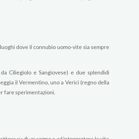
n luoghi dove il connubio uomo-vite sia sempre
 da Ciliegiolo e Sangiovese) e due splendidi
neggia il Vermentino, uno a Verici (regno della
r fare sperimentazioni.
ettere su di un sogno e ad interpretare la vite