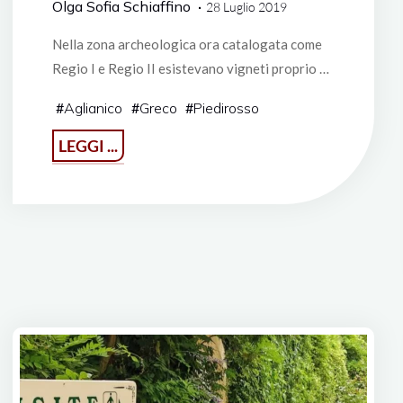
Olga Sofia Schiaffino
28 Luglio 2019
Nella zona archeologica ora catalogata come
Regio I e Regio II esistevano vigneti proprio …
#
Aglianico
#
Greco
#
Piedirosso
"ll
LEGGI ...
vino
di
Pompei
·
Mastroberardino"