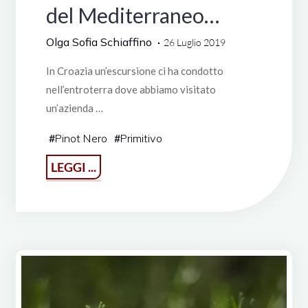
del Mediterraneo…
Olga Sofia Schiaffino
26 Luglio 2019
In Croazia un’escursione ci ha condotto
nell’entroterra dove abbiamo visitato
un’azienda …
#
Pinot Nero
#
Primitivo
"Vita
LEGGI ...
da
Crociera?
Curiosando
tra
i
vigneti