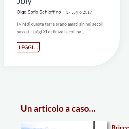
Joly
Olga Sofia Schiaffino
17 Luglio 2019
I vini di questa terra erano amati sin nei secoli
passati: Luigi XI definiva la collina …
"La
LEGGI ...
Coulée
de
Serrant,
la
biodinamica
e
Un articolo a caso…
Nicolas
Joly"
Bricco