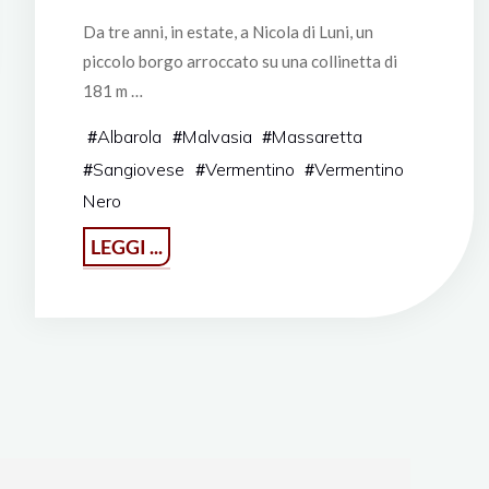
Da tre anni, in estate, a Nicola di Luni, un
piccolo borgo arroccato su una collinetta di
181 m …
#
Albarola
#
Malvasia
#
Massaretta
#
Sangiovese
#
Vermentino
#
Vermentino
Nero
"Terre
LEGGI ...
Apuane
in
un
calice"