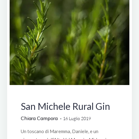
del
Mediterraneo…"
Degustazioni
San Michele Rural Gin
Chiara Campora
16 Luglio 2019
Un toscano di Maremma, Daniele, e un