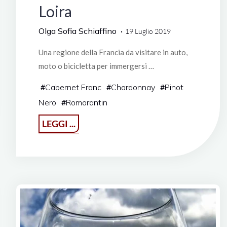
Loira
Olga Sofia Schiaffino
19 Luglio 2019
Una regione della Francia da visitare in auto,
moto o bicicletta per immergersi …
#
Cabernet Franc
#
Chardonnay
#
Pinot
Nero
#
Romorantin
"Andando
LEGGI ...
per
castelli
e
vino
nella
Valle