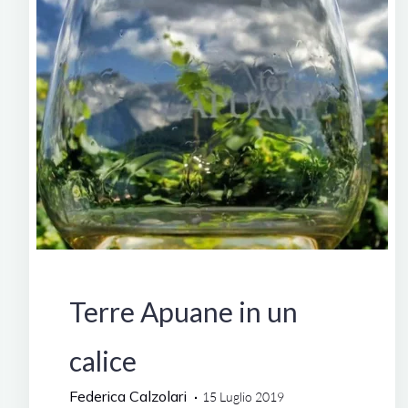
della
Loira"
Degustazioni
Terre Apuane in un
calice
Federica Calzolari
15 Luglio 2019