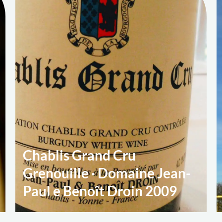
Chablis Grand Cru
Grenouille · Domaine Jean-
Paul e Benoît Droin 2009