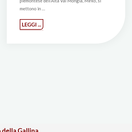
piemontese dell’Alta Val Mongia, Mirko, si
mettono in …
"San
LEGGI ...
Michele
Rural
Gin"
 della Gallina