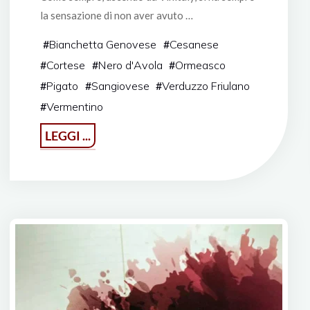
la sensazione di non aver avuto …
#
Bianchetta Genovese
#
Cesanese
#
Cortese
#
Nero d'Avola
#
Ormeasco
#
Pigato
#
Sangiovese
#
Verduzzo Friulano
#
Vermentino
"Vinitaly
LEGGI ...
2018"