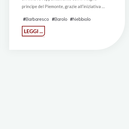
principe del Piemonte, grazie all’iniziativa …
#
Barbaresco
#
Barolo
#
Nebbiolo
"I
LEGGI ...
volti
del
Nebbiolo"