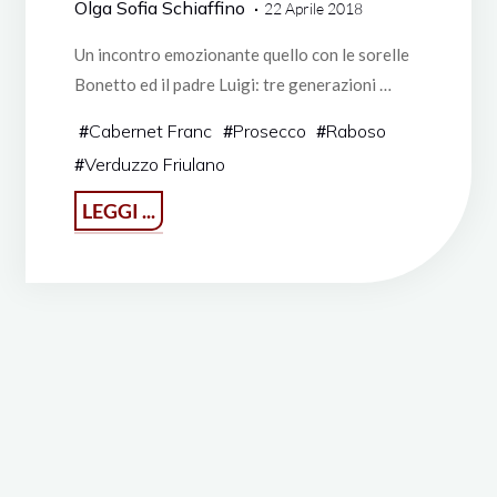
Olga Sofia Schiaffino
22 Aprile 2018
Un incontro emozionante quello con le sorelle
Bonetto ed il padre Luigi: tre generazioni …
#
Cabernet Franc
#
Prosecco
#
Raboso
#
Verduzzo Friulano
"Vinitaly
LEGGI ...
2018
·
Evento
La
Callaltella"