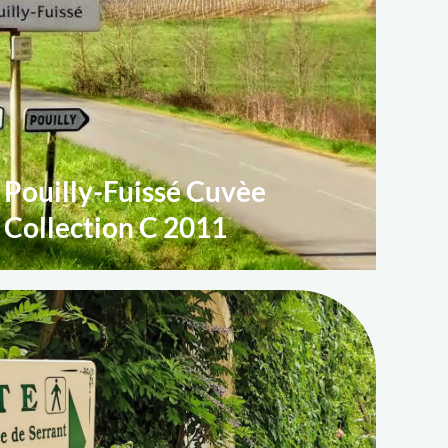
Pouilly-Fuissé Cuvèe
Collection C 2011