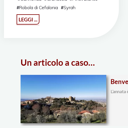
#
Robola di Cefalonia
#
Syrah
"Vins
LEGGI ...
d’Azur"
Un articolo a caso…
Benve
L’annata 