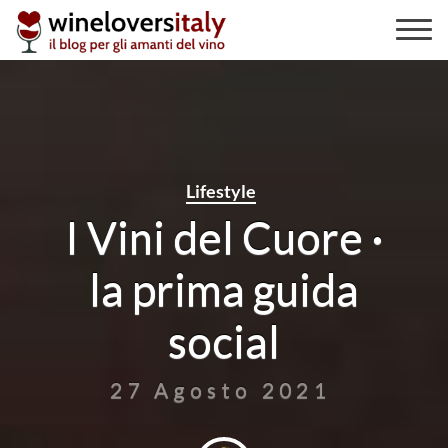
Skip
to
content
Lifestyle
I Vini del Cuore ·
la prima guida
social
27 Agosto 2021