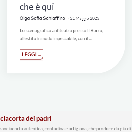
che è qui
Olga Sofia Schiaffino
21 Maggio 2023
Lo scenografico anfiteatro presso il Borro,
allestito in modo impeccabile, con il …
"Imagine:
LEGGI ...
Valdarno
di
Sopra
Doc
e
il
nciacorta dei padri
futuro
ranciacorta autentica, contadina e artigiana, che produce da più di c
che