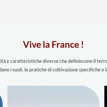
è
qui"
Vive la France !
tà e caratteristiche diverse che definiscono il terroir
ano i suoli, le pratiche di coltivazione specifiche e le