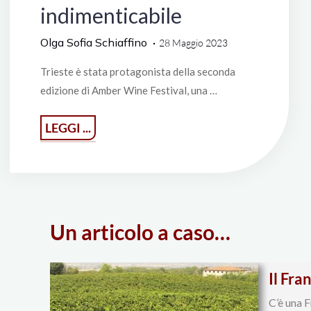
indimenticabile
Olga Sofia Schiaffino
28 Maggio 2023
Trieste è stata protagonista della seconda
edizione di Amber Wine Festival, una …
"Amber
LEGGI ...
Wine
Festival:
una
seconda
Un articolo a caso…
edizione
indimenticabile"
Il Fra
C’è una F