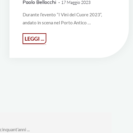
Paolo Bellocchi
17 Maggio 2023
Durante l’evento “I Vini del Cuore 2023”,
andato in scena nel Porto Antico …
"Emozioni
LEGGI ...
nel
calice
a
tutto
cuore"
inquant’anni ...