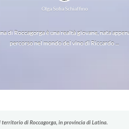
Olga Sofia Schiaffino
na di Roccagorga è una realtà giovane, nata appena t
percorso nel mondo del vino di Riccardo ...
 territorio di Roccagorga, in provincia di Latina.