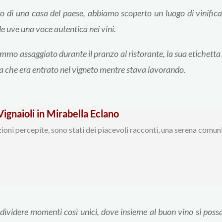
ondo di una casa del paese, abbiamo scoperto un luogo di vinific
le uve una voce autentica nei vini.
mmo assaggiato durante il pranzo al ristorante, la sua etichetta 
sa che era entrato nel vigneto mentre stava lavorando.
gnaioli in Mirabella Eclano
azioni percepite, sono stati dei piacevoli racconti, una serena comu
dividere momenti così unici, dove insieme al buon vino si possa