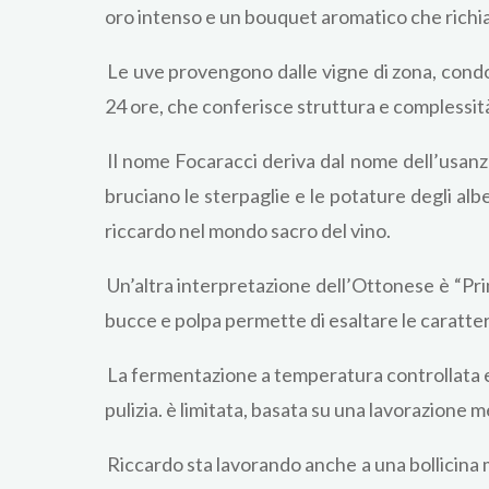
oro intenso e un bouquet aromatico che richi
Le uve provengono dalle vigne di zona, condot
24 ore, che conferisce struttura e complessit
Il nome Focaracci deriva dal nome dell’usanza
bruciano le sterpaglie e le potature degli alb
riccardo nel mondo sacro del vino.
Un’altra interpretazione dell’Ottonese è “Pri
bucce e polpa permette di esaltare le caratteri
La fermentazione a temperatura controllata e l
pulizia. è limitata, basata su una lavorazione m
Riccardo sta lavorando anche a una bollicina m