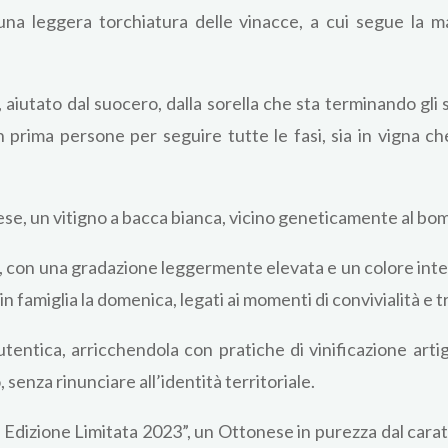
na leggera torchiatura delle vinacce, a cui segue la ma
iutato dal suocero, dalla sorella che sta terminando gli s
n prima persone per seguire tutte le fasi, sia in vigna ch
e, un vitigno a bacca bianca, vicino geneticamente al bom
i, con una gradazione leggermente elevata e un colore int
in famiglia la domenica, legati ai momenti di convivialità e t
utentica, arricchendola con pratiche di vinificazione artig
senza rinunciare all’identità territoriale.
 – Edizione Limitata 2023”, un Ottonese in purezza dal cara