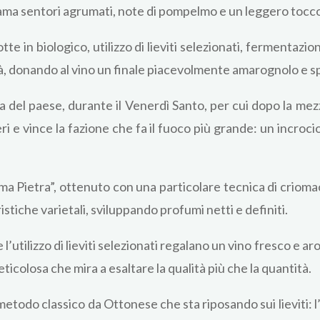
ama sentori agrumati, note di pompelmo e un leggero tocc
te in biologico, utilizzo di lieviti selezionati, fermentaz
à, donando al vino un finale piacevolmente amarognolo e s
 del paese, durante il Venerdì Santo, per cui dopo la mezz
eri e vince la fazione che fa il fuoco più grande: un incro
ma Pietra”, ottenuto con una particolare tecnica di crioma
stiche varietali, sviluppando profumi netti e definiti.
’utilizzo di lieviti selezionati regalano un vino fresco e 
eticolosa che mira a esaltare la qualità più che la quantità.
etodo classico da Ottonese che sta riposando sui lieviti: l