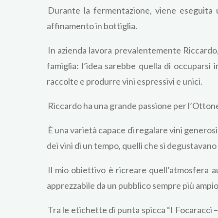
Durante la fermentazione, viene eseguita u
affinamento in bottiglia.
In azienda lavora prevalentemente Riccardo, a
famiglia: l’idea sarebbe quella di occuparsi i
raccolte e produrre vini espressivi e unici.
Riccardo ha una grande passione per l’Ottones
È una varietà capace di regalare vini generos
dei vini di un tempo, quelli che si degustavano 
Il mio obiettivo è ricreare quell’atmosfera a
apprezzabile da un pubblico sempre più ampio, 
Tra le etichette di punta spicca “I Focaracci