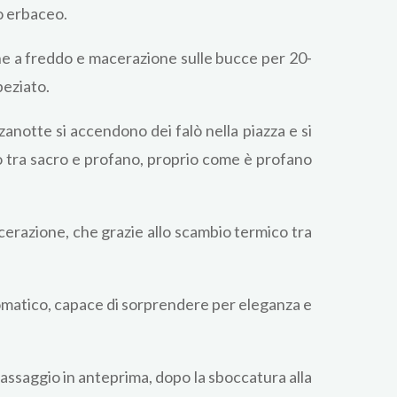
o erbaceo.
ione a freddo e macerazione sulle bucce per 20-
peziato.
anotte si accendono dei falò nella piazza e si
cio tra sacro e profano, proprio come è profano
cerazione, che grazie allo scambio termico tra
aromatico, capace di sorprendere per eleganza e
’assaggio in anteprima, dopo la sboccatura alla