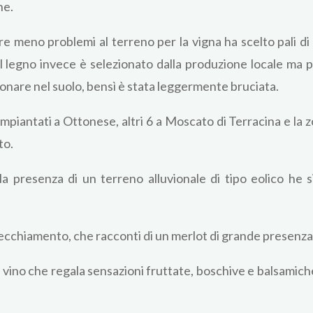
ne.
are meno problemi al terreno per la vigna ha scelto pali di
il legno invece è selezionato dalla produzione locale ma 
zionare nel suolo, bensì è stata leggermente bruciata.
o impiantati a Ottonese, altri 6 a Moscato di Terracina e la
to.
a presenza di un terreno alluvionale di tipo eolico he s
nvecchiamento, che racconti di un merlot di grande presenza
vino che regala sensazioni fruttate, boschive e balsamiche,