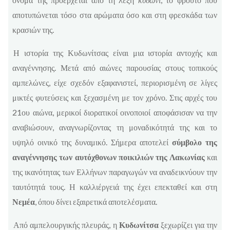
αποτυπώνεται τόσο στα αρώματα όσο και στη φρεσκάδα των
κρασιών της.
Η ιστορία της Κυδωνίτσας είναι μια ιστορία αντοχής και
αναγέννησης. Μετά από αιώνες παρουσίας στους τοπικούς
αμπελώνες, είχε σχεδόν εξαφανιστεί, περιορισμένη σε λίγες
μικτές φυτεύσεις και ξεχασμένη με τον χρόνο. Στις αρχές του
21ου αιώνα, μερικοί διορατικοί οινοποιοί αποφάσισαν να την
αναβιώσουν, αναγνωρίζοντας τη μοναδικότητά της και το
υψηλό οινικό της δυναμικό. Σήμερα αποτελεί
σύμβολο της
αναγέννησης των αυτόχθονων ποικιλιών της Λακωνίας
και
της ικανότητας των Ελλήνων παραγωγών να αναδεικνύουν την
ταυτότητά τους. Η καλλιέργειά της έχει επεκταθεί και στη
Νεμέα
, όπου δίνει εξαιρετικά αποτελέσματα.
Από αμπελουργικής πλευράς, η
Κυδωνίτσα
ξεχωρίζει για την