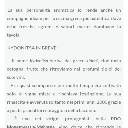
La sua personalità aromatica lo rende anche un
compagno ideale per la cucina greca più autentica, dove
erbe fresche, agrumi e sapori marini dominano la
tavola.
KYDONITSA IN BREVE:
– Il nome
Kydonitsa
deriva dal greco
kidoni
, cioè mela
cotogna, frutto che ritroviamo nei profumi tipici dei
suoi vini.
– Era quasi scomparso: per molto tempo era coltivato
solo in vigne miste e rischiava l’estinzione. La sua
rinascita è avvenuta soltanto nei primi anni 2000 grazie
a pochi produttori coraggiosi della Laconia.
– È uno dei vitigni protagonisti della
PDO
Monemvassia-Malvasia
, vino dolce che riprende le