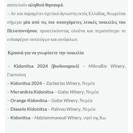
αποτελούν
αληθινό θησαυρό
.
– Αν και παραμένει σχετικά άγνωστη εκτός Ελλάδας, θεωρείται
σήμερα
μία από τις πιο υποσχόμενες λευκές ποικιλίες του
Πελοποννήσου
, προσελκύοντας ολοένα και περισσότερο το
ενδιαφέρον οινολόγων και οινόφιλων.
Κρασιά για να γνωρίσετε την ποικιλία
–
Kidonitsa 2024 (βιοδυναμικό)
–
MikroBio Winery
,
Γαστούνη
–
Kidonitsa 2024
–
Zacharias Winery
, Νεμέα
–
Meranikta Kidonitsa
–
Gofas Winery
, Νεμέα
–
Orange Kidonitsa
–
Gofas Winery
, Νεμέα
–
Diaselo Kidonitsa
–
Palivou Winery
, Νεμέα
–
Kidonitsa
–
Hatziemmanouil Winery
, νησί της Κω