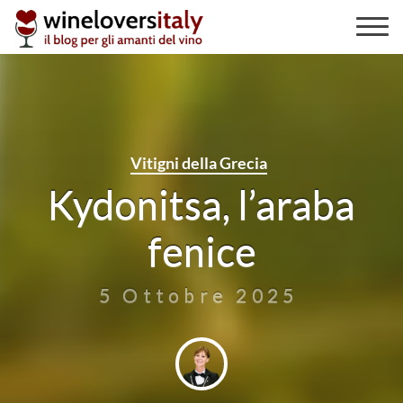
Skip
to
content
Vitigni della Grecia
Kydonitsa, l’araba
fenice
5 Ottobre 2025