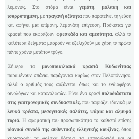
λεμονιάς. Στο στόμα είναι
γεμάτη, μαλακή και
ισορροπημένη
, με
τραγανή οξύτητα
που παρατείνει τη γεύση
και αφήνει μια επίμονη, λεμονάτη επίγευση. Πρόκειται για
κρασιά που εκφράζουν
φρεσκάδα και αμεσότητα
, αλλά τα
καλύτερα δείγματα μπορούν να εξελιχθούν με χάρη τα πρώτα
πέντε χρόνια μετά τον τρύγο.
Σήμερα τα
μονοποικιλιακά κρασιά Κυδωνίτσας
παραμένουν σπάνια, παράγονται κυρίως στον Πελοπόννησο,
αλλά ο αριθμός τους αυξάνεται, όπως και το ενδιαφέρον
οινολόγων και καταναλωτών. Είναι ένα κρασί
πολυδιάστατο
στις γαστρονομικές συνδυαστικές
, που ταιριάζει ιδανικά με
λευκά κρέατα, μεσογειακές σαλάτες, ψάρια και αλμυρά
τυριά
. Η αρωματική του προσωπικότητα το καθιστά επίσης
ιδανικό συνοδό της αυθεντικής ελληνικής κουζίνας
, όπου
κυριαρχούν τα φρέσκα βότανα, τα εσπεριδοειδή και οι