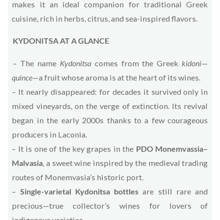
makes it an ideal companion for traditional Greek
cuisine, rich in herbs, citrus, and sea-inspired flavors.
KYDONITSA AT A GLANCE
– The name
Kydonitsa
comes from the Greek
kidoni
—
quince
—a fruit whose aroma is at the heart of its wines.
– It nearly disappeared: for decades it survived only in
mixed vineyards, on the verge of extinction. Its revival
began in the early 2000s thanks to a few courageous
producers in Laconia.
– It is one of the key grapes in the
PDO Monemvassia–
Malvasia
, a sweet wine inspired by the medieval trading
routes of Monemvasia’s historic port.
–
Single-varietal Kydonitsa bottles
are still rare and
precious—true collector’s wines for lovers of
indigenous varieties.