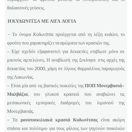
θαλασσινές γεύσεις.
Η ΚΥΔΩΝΙΤΣΑ ΜΕ ΛΙΓΑ ΛΟΓΙΑ
– Το όνομα
Κυδωνίτσα
προέρχεται από τη λέξη
κυδώνι
, το
φρούτο που χαρακτηρίζει τα αρώματα των κρασιών της.
– Είχε σχεδόν εξαφανιστεί: για δεκαετίες επιβίωνε μόνο σε
μικτούς αμπελώνες. Η αναβίωσή της ξεκίνησε στις αρχές της
δεκαετίας του 2000, χάρη σε λίγους θαρραλέους παραγωγούς
της Λακωνίας.
– Είναι μία από τις βασικές ποικιλίες της
ΠΟΠ Μονεμβασιά–
Μαλβάζια
, του γλυκού κρασιού που αναβιώνει τις
μεσαιωνικές εμπορικές διαδρομές του λιμανιού της
Μονεμβασιάς.
– Τα
μονοποικιλιακά κρασιά Κυδωνίτσας
είναι ακόμη
σπάνια και πολύτιμα· για τους φίλους των γηγενών ποικιλιών