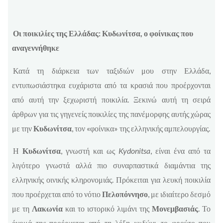
Οι ποικιλίες της Ελλάδας: Κυδωνίτσα, ο φοίνικας που
αναγεννήθηκε
Κατά τη διάρκεια των ταξιδιών μου στην Ελλάδα,
εντυπωσιάστηκα ευχάριστα από τα κρασιά που προέρχονται
από αυτή την ξεχωριστή ποικιλία. Ξεκινώ αυτή τη σειρά
άρθρων για τις γηγενείς ποικιλίες της πανέμορφης αυτής χώρας
με την
Κυδωνίτσα
, τον «φοίνικα» της ελληνικής αμπελουργίας.
Η
Κυδωνίτσα
, γνωστή και ως
Kydonitsa
, είναι ένα από τα
λιγότερο γνωστά αλλά πιο συναρπαστικά διαμάντια της
ελληνικής οινικής κληρονομιάς. Πρόκειται για λευκή ποικιλία
που προέρχεται από το νότιο
Πελοπόννησο
, με ιδιαίτερο δεσμό
με τη
Λακωνία
και το ιστορικό λιμάνι της
Μονεμβασιάς
. Το
όνομά της προέρχεται από τη λέξη
κυδώνι
, το φρούτο που