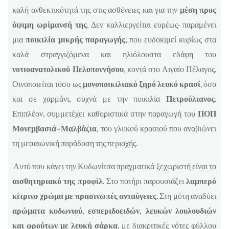
καλή ανθεκτικότητά της στις ασθένειες και για την
μέση προς
όψιμη ωρίμανσή της
. Δεν καλλιεργείται ευρέως· παραμένει
μια
ποικιλία μικρής παραγωγής
, που ευδοκιμεί κυρίως στα
καλά στραγγιζόμενα και ηλιόλουστα εδάφη του
νοτιοανατολικού Πελοποννήσου
, κοντά στο Αιγαίο Πέλαγος.
Οινοποιείται τόσο ως
μονοποικιλιακό ξηρό λευκό κρασί
, όσο
και σε χαρμάνι, συχνά με την ποικιλία
Πετρούλιανος
.
Επιπλέον, συμμετέχει καθοριστικά στην παραγωγή του
ΠΟΠ
Μονεμβασιά–Μαλβάζια
, του γλυκού κρασιού που αναβιώνει
τη μεσαιωνική παράδοση της περιοχής.
Αυτό που κάνει την Κυδωνίτσα πραγματικά ξεχωριστή είναι το
αισθητηριακό της προφίλ
. Στο ποτήρι παρουσιάζει
λαμπερό
κίτρινο χρώμα με πρασινωπές ανταύγειες
. Στη μύτη αναδύει
αρώματα κυδωνιού, εσπεριδοειδών, λευκών λουλουδιών
και φρούτων με λευκή σάρκα
, με διακριτικές νότες φύλλου