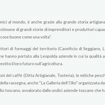
unici al mondo, è anche grazie alla grande storia artigian
testimone di grandi storie di imprenditori e produttori cap
e cose buone come una volta”.
ttori di formaggi del territorio (Caseificio di Seggiano, La
he hanno portato alla Leopolda aziende in cui la qualità a
tito il loro futuro sull’agricoltura.
oni del caffè (Ditta Artigianale, Tosteria), le mitiche pesc
ella rassegna, anche “La Galleria dell’Olio” organizzata d
’olio toscano, avvalorato dalle undici aziende toscane che