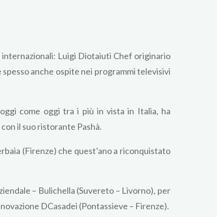
nternazionali: Luigi Diotaiuti Chef originario
è spesso anche ospite nei programmi televisivi
gi come oggi tra i più in vista in Italia, ha
 con il suo ristorante Pashà.
rbaia (Firenze) che quest’ano a riconquistato
iendale – Bulichella (Suvereto – Livorno), per
’innovazione DCasadei (Pontassieve – Firenze).