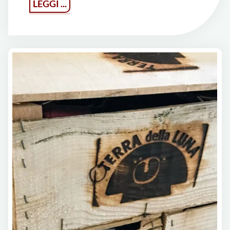
"Vins
LEGGI ...
d’Azur"