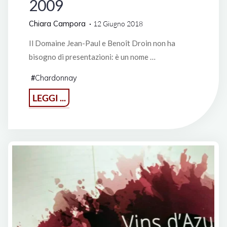
2009
Chiara Campora
12 Giugno 2018
Il Domaine Jean-Paul e Benoît Droin non ha
bisogno di presentazioni: è un nome …
Chardonnay
#
"Chablis
LEGGI ...
Grand
Cru
Grenouille
·
Domaine
Jean-
Paul
e