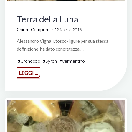
Vini di Liguria
Terra della Luna
Chiara Campora
22 Marzo 2018
Alessandro Vignali, tosco-ligure per sua stessa
definizione, ha dato concretezza …
Granaccia
Syrah
Vermentino
#
#
#
"Terra
LEGGI ...
della
Luna"