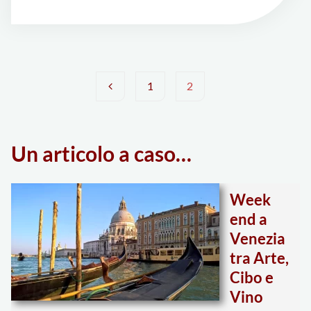
1
2
Paginazione
Un articolo a caso…
degli
Week
articoli
end a
Venezia
tra Arte,
Cibo e
Vino