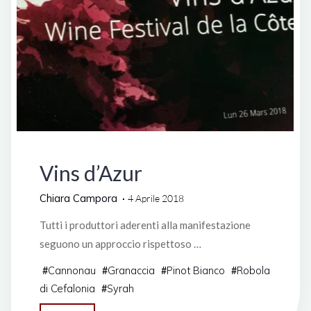
Benoît
Droin
2009"
Francia
Vins d’Azur
Chiara Campora
4 Aprile 2018
Tutti i produttori aderenti alla manifestazione
seguono un approccio rispettoso …
Cannonau
Granaccia
Pinot Bianco
Robola
#
#
#
#
di Cefalonia
Syrah
#