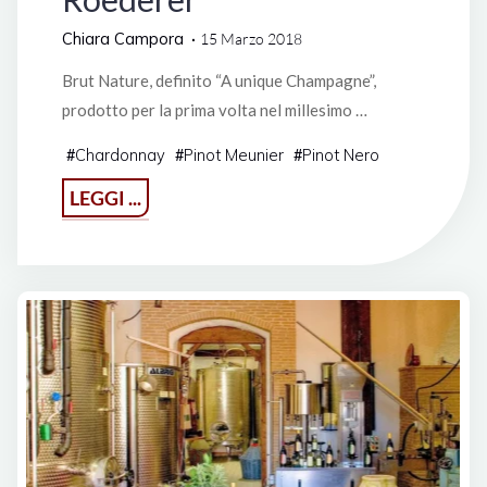
Chiara Campora
15 Marzo 2018
Brut Nature, definito “A unique Champagne”,
prodotto per la prima volta nel millesimo …
Chardonnay
Pinot Meunier
Pinot Nero
#
#
#
"Champagne
LEGGI ...
Brut
Nature
‘Philippe
Starck’
Millésimé
2009
Louis
Roederer"