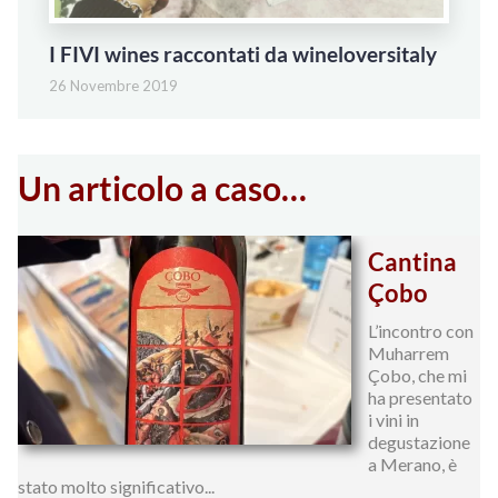
I FIVI wines raccontati da wineloversitaly
26 Novembre 2019
Un articolo a caso…
Cantina
Çobo
L’incontro con
Muharrem
Çobo, che mi
ha presentato
i vini in
degustazione
a Merano, è
stato molto significativo...