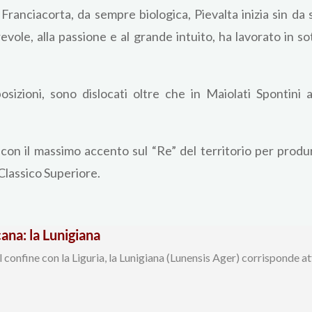
in Franciacorta, da sempre biologica, Pievalta inizia sin da
revole, alla passione e al grande intuito, ha lavorato in s
sposizioni, sono dislocati oltre che in Maiolati Spontin
 con il massimo accento sul “Re” del territorio per prod
 Classico Superiore.
ana: la Lunigiana
l confine con la Liguria, la Lunigiana (Lunensis Ager) corrisponde a