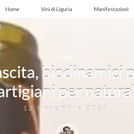
Home
Vini di Liguria
Manifestazioni
Italia
ascita, biodinamici 
artigiani per natura
12 Novembre 2024