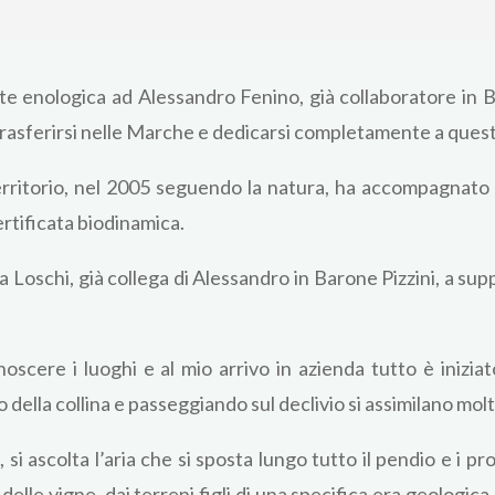
arte enologica ad Alessandro Fenino, già collaboratore in 
trasferirsi nelle Marche e dedicarsi completamente a questa
ritorio, nel 2005 seguendo la natura, ha accompagnato Pi
rtificata biodinamica.
a Loschi, già collega di Alessandro in Barone Pizzini, a supp
oscere i luoghi e al mio arrivo in azienda tutto è iniziato
o della collina e passeggiando sul declivio si assimilano mol
o, si ascolta l’aria che si sposta lungo tutto il pendio e i
elle vigne, dai terreni figli di una specifica era geologica, 