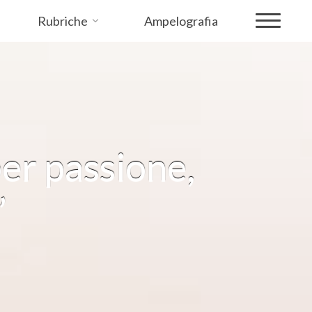
Rubriche
Ampelografia
per passione,
”