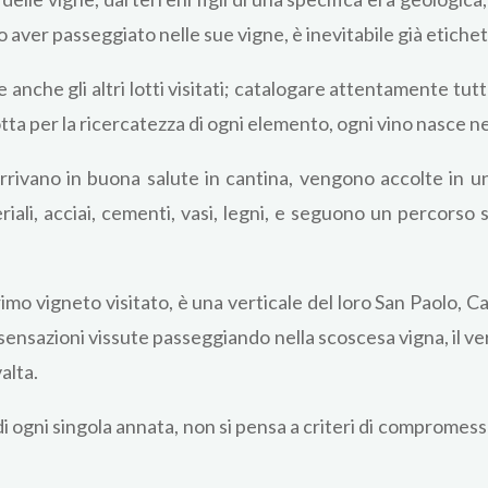
o aver passeggiato nelle sue vigne, è inevitabile già etiche
 anche gli altri lotti visitati; catalogare attentamente tut
otta per la ricercatezza di ogni elemento, ogni vino nasce ne
 arrivano in buona salute in cantina, vengono accolte in 
eriali, acciai, cementi, vasi, legni, e seguono un percorso
mo vigneto visitato, è una verticale del loro San Paolo, Ca
e sensazioni vissute passeggiando nella scoscesa vigna, il ver
alta.
i ogni singola annata, non si pensa a criteri di compromess