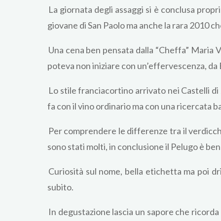
La giornata degli assaggi si è conclusa propr
giovane di San Paolo ma anche la rara 2010 
Una cena ben pensata dalla “Cheffa” Maria Vi
poteva non iniziare con un’effervescenza, da 
Lo stile franciacortino arrivato nei Castelli d
fa con il vino ordinario ma con una ricercata b
Per comprendere le differenze tra il verdicchi
sono stati molti, in conclusione il Pelugo è ben
Curiosità sul nome, bella etichetta ma poi dri
subito.
In degustazione lascia un sapore che ricorda l