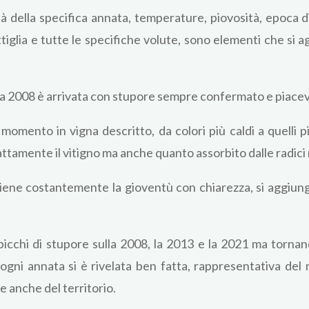
tà della specifica annata, temperature, piovosità, epoca d
ttiglia e tutte le specifiche volute, sono elementi che si 
ia 2008 è arrivata con stupore sempre confermato e piacevo
momento in vigna descritto, da colori più caldi a quelli p
tamente il vitigno ma anche quanto assorbito dalle radici 
ttiene costantemente la gioventù con chiarezza, si aggiun
cchi di stupore sulla 2008, la 2013 e la 2021 ma tornando
e ogni annata si è rivelata ben fatta, rappresentativa de
 anche del territorio.