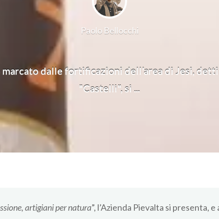
Paolo Bellocchi
 marcato dalle fortificazioni dell'area di Jesi, det
"Castelli", si ...
ssione, artigiani per natura
”, l’Azienda Pievalta si presenta, e 