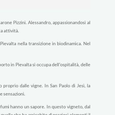
Barone Pizzini. Alessandro, appassionandosi al
 attività.
evalta nella transizione in biodinamica. Nel
orto in Pievalta si occupa dell’ospitalità, delle
 proprio dalle vigne. In San Paolo di Jesi, la
te sensazioni.
 profumi hanno un sapore. In questo vigneto, dal
quella che ha arricchito di preziosi elementi il