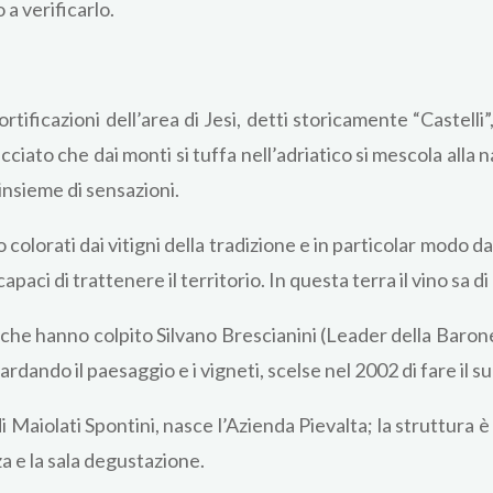
 a verificarlo.
ortificazioni dell’area di Jesi, detti storicamente “Castelli”,
tracciato che dai monti si tuffa nell’adriatico si mescola alla
insieme di sensazioni.
colorati dai vitigni della tradizione e in particolar modo d
aci di trattenere il territorio. In questa terra il vino sa di C
ti che hanno colpito Silvano Brescianini (Leader della Baro
ardando il paesaggio e i vigneti, scelse nel 2002 di fare il s
i Maiolati Spontini, nasce l’Azienda Pievalta; la struttura 
za e la sala degustazione.