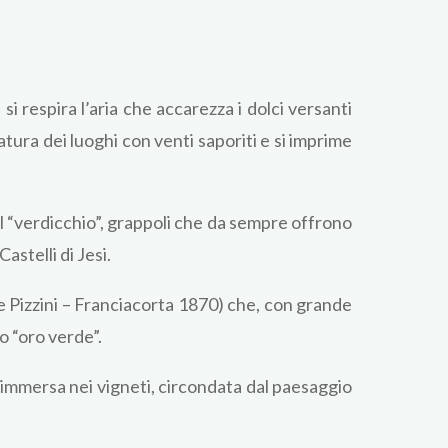
 si respira l’aria che accarezza i dolci versanti
 natura dei luoghi con venti saporiti e si imprime
al “verdicchio”, grappoli che da sempre offrono
astelli di Jesi.
ne Pizzini – Franciacorta 1870) che, con grande
uo “oro verde”.
è immersa nei vigneti, circondata dal paesaggio