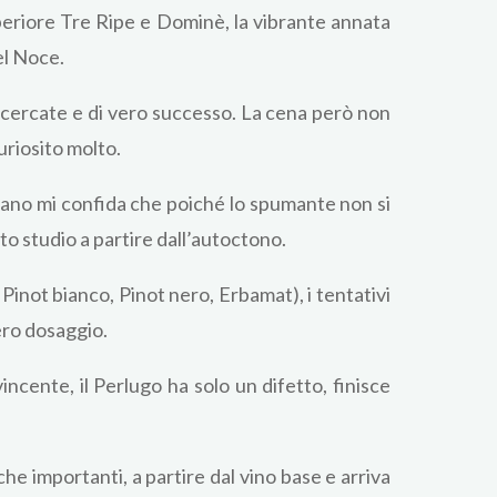
uperiore Tre Ripe e Dominè, la vibrante annata
el Noce.
icercate e di vero successo. La cena però non
uriosito molto.
Silvano mi confida che poiché lo spumante non si
to studio a partire dall’autoctono.
Pinot bianco, Pinot nero, Erbamat), i tentativi
zero dosaggio.
incente, il Perlugo ha solo un difetto, finisce
he importanti, a partire dal vino base e arriva