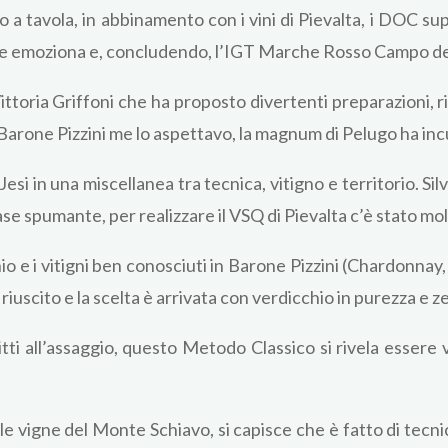
io a tavola, in abbinamento con i vini di Pievalta, i DOC s
che emoziona e, concludendo, l’IGT Marche Rosso Campo d
ttoria Griffoni che ha proposto divertenti preparazioni, r
Barone Pizzini me lo aspettavo, la magnum di Pelugo ha inc
i Jesi in una miscellanea tra tecnica, vitigno e territorio. 
ase spumante, per realizzare il VSQ di Pievalta c’è stato mol
o e i vitigni ben conosciuti in Barone Pizzini (Chardonnay, 
 riuscito e la scelta è arrivata con verdicchio in purezza e 
tti all’assaggio, questo Metodo Classico si rivela essere v
e vigne del Monte Schiavo, si capisce che è fatto di tecnic