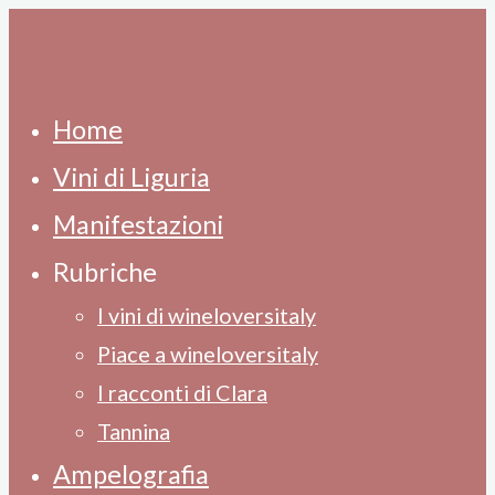
Skip
to
content
Home
Vini di Liguria
Manifestazioni
Rubriche
I vini di wineloversitaly
Piace a wineloversitaly
I racconti di Clara
Tannina
Ampelografia