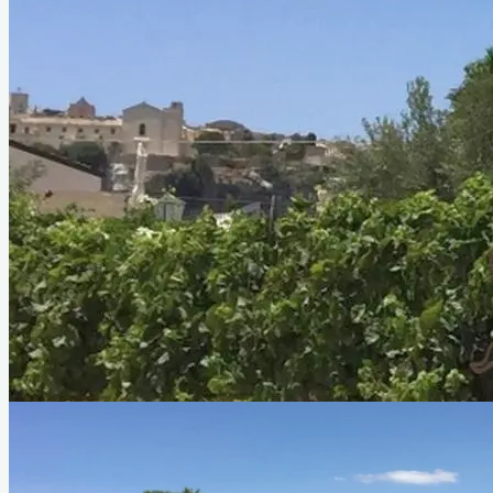
Piace a wineloversitaly
I racconti di Clara
Tannina
Ampelografia