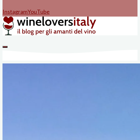
Instagram
YouTube
Home
Vini di Liguria
Manifestazioni
Rubriche
I vini di wineloversitaly