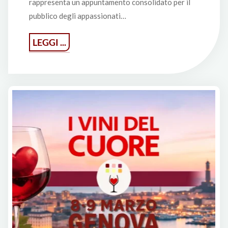
rappresenta un appuntamento consolidato per il
pubblico degli appassionati…
"Si
LEGGI ...
è
chiusa
a
Genova
‘I
Vini
del
Cuore
2026’"