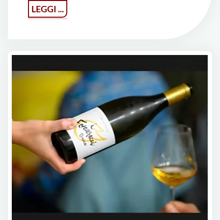
"Gessi
LEGGI ...
diVini
2026"