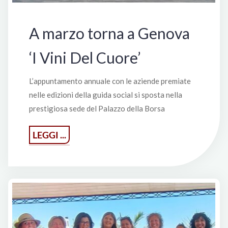
vino"
A marzo torna a Genova
‘I Vini Del Cuore’
L’appuntamento annuale con le aziende premiate
nelle edizioni della guida social si sposta nella
prestigiosa sede del Palazzo della Borsa
"A
LEGGI ...
marzo
torna
a
Genova
‘I
Vini