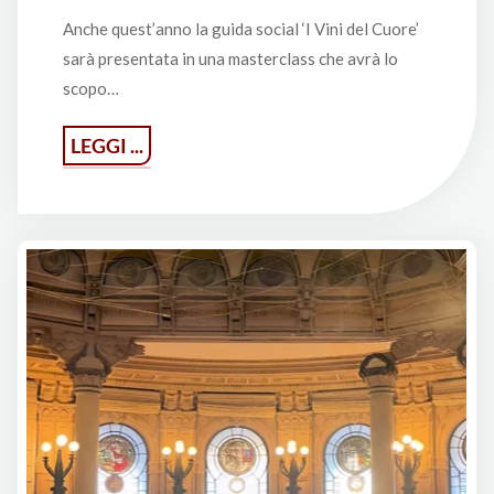
Anche quest’anno la guida social ‘I Vini del Cuore’
sarà presentata in una masterclass che avrà lo
scopo…
"Masterclass
LEGGI ...
‘I
Vini
del
Cuore’
al
Salone
del
Vino
di
Torino"