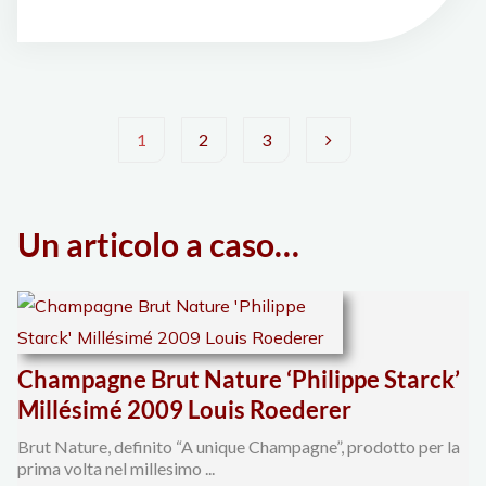
ha
ospitato
la
quarta
edizione
1
2
3
dell’evento
Paginazione
‘I
Vini
Un articolo a caso…
degli
del
Cuore’"
articoli
Champagne Brut Nature ‘Philippe Starck’
Millésimé 2009 Louis Roederer
Brut Nature, definito “A unique Champagne”, prodotto per la
prima volta nel millesimo ...