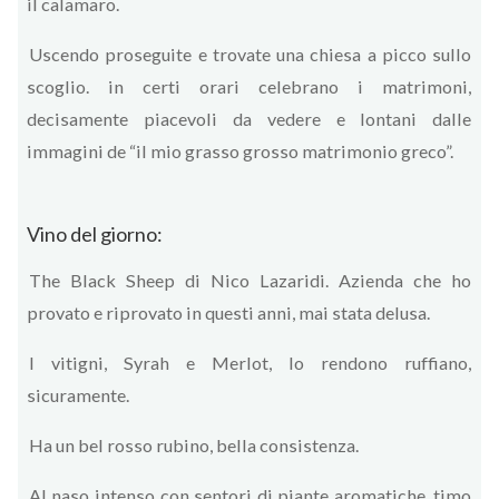
il calamaro.
Uscendo proseguite e trovate una chiesa a picco sullo
scoglio. in certi orari celebrano i matrimoni,
decisamente piacevoli da vedere e lontani dalle
immagini de “il mio grasso grosso matrimonio greco”.
Vino del giorno:
The Black Sheep di Nico Lazaridi. Azienda che ho
provato e riprovato in questi anni, mai stata delusa.
I vitigni, Syrah e Merlot, lo rendono ruffiano,
sicuramente.
Ha un bel rosso rubino, bella consistenza.
Al naso intenso con sentori di piante aromatiche, timo