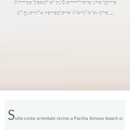
Amnos beach si può ammirare una torre
di guardia veneziana -Vardiola- che ...
S
ulla costa orientale vicino a Pachia Amnos beach si