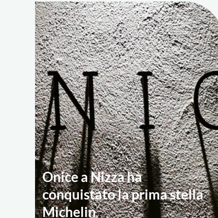
Onice a Nizza ha
conquistato la prima stella
Michelin