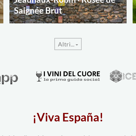
Saignée Brut
Altri...
¡Viva España!