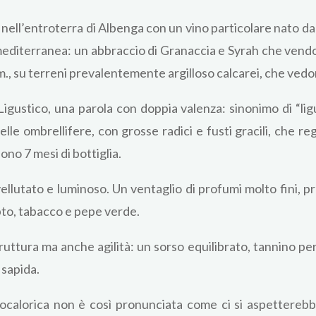
nell’entroterra di Albenga con un vino particolare nato da
mediterranea: un abbraccio di Granaccia e Syrah che vendon
.m., su terreni prevalentemente argilloso calcarei, che vedo
Ligustico, una parola con doppia valenza: sinonimo di “l
delle ombrellifere, con grosse radici e fusti gracili, che 
ono 7 mesi di bottiglia.
llutato e luminoso. Un ventaglio di profumi molto fini, pr
pto, tabacco e pepe verde.
truttura ma anche agilità: un sorso equilibrato, tannino p
sapida.
calorica non è così pronunciata come ci si aspetterebb