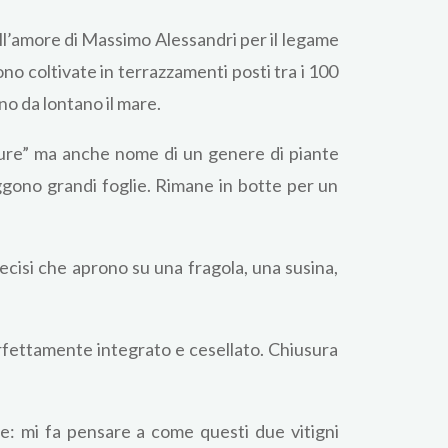
ll’amore di Massimo Alessandri per il legame
o coltivate in terrazzamenti posti tra i 100
no da lontano il mare.
igure” ma anche nome di un genere di piante
reggono grandi foglie. Rimane in botte per un
ecisi che aprono su una fragola, una susina,
erfettamente integrato e cesellato. Chiusura
e: mi fa pensare a come questi due vitigni