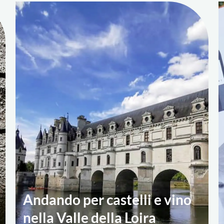
Andando per castelli e vino
nella Valle della Loira