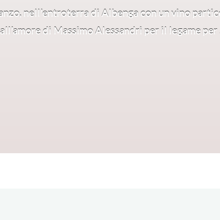
anzo, nell'entroterra di Albenga con un vino partic
all'amore di Massimo Alessandri per il legame per .