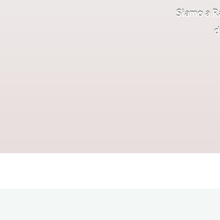
Siamo a R
d