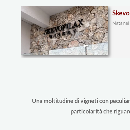
Skevof
Nata nel 
Una moltitudine di vigneti con peculiari
particolarità che riguard