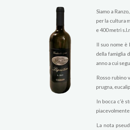
Siamo a Ranzo, 
per la cultura 
e 400 metri s.l
Il suo nome è 
della famiglia 
anno a cui segu
Rosso rubino ve
prugna, eucali
In bocca c’è s
piacevolmente 
La nota pseudo