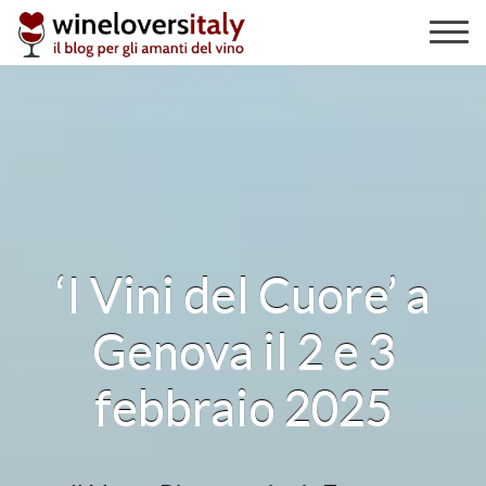
Skip
to
content
‘I Vini del Cuore’ a
Genova il 2 e 3
febbraio 2025