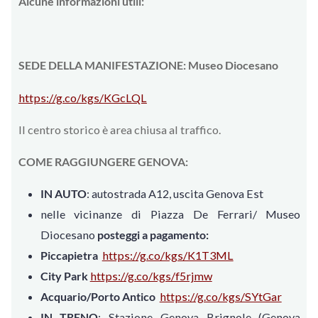
Alcune informazioni utili:
SEDE DELLA MANIFESTAZIONE: Museo Diocesano
https://g.co/kgs/KGcLQL
Il centro storico è area chiusa al traffico.
COME RAGGIUNGERE GENOVA:
IN AUTO
: autostrada A12, uscita Genova Est
nelle vicinanze di Piazza De Ferrari/ Museo
Diocesano
posteggi
a pagamento:
Piccapietra
https://g.co/kgs/K1T3ML
City Park
https://g.co/kgs/f5rjmw
Acquario/Porto Antico
https://g.co/kgs/SYtGar
IN TRENO
: Stazione Genova Brignole (Genova