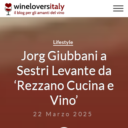
Skip
to
content
Lifestyle
Jorg Giubbani a
Sestri Levante da
‘Rezzano Cucina e
Vino’
22 Marzo 2025