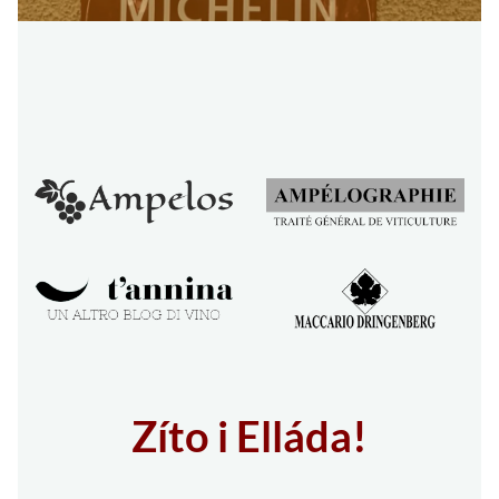
Zíto i Elláda!