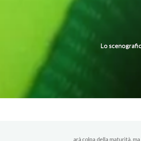
Lo scenografic
arà colpa della maturità, ma