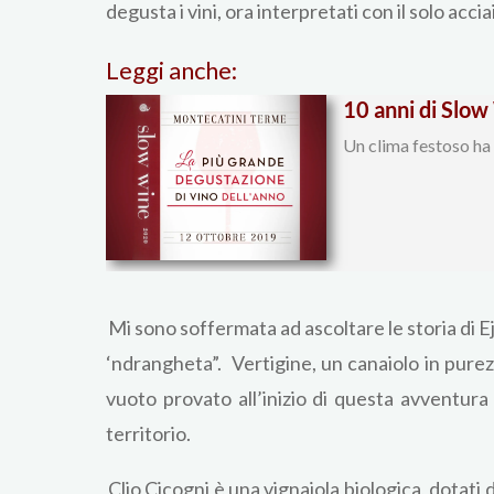
degusta i vini, ora interpretati con il solo accia
Leggi anche:
10 anni di Slow
Un clima festoso ha
Mi sono soffermata ad ascoltare le storia di E
‘ndrangheta”. Vertigine, un canaiolo in purezza
vuoto provato all’inizio di questa avventur
territorio.
Clio Cicogni è una vignaiola biologica, dotati 