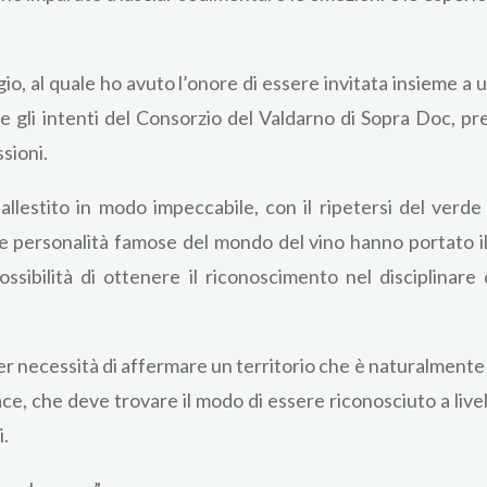
, al quale ho avuto l’onore di essere invitata insieme a una
à e gli intenti del Consorzio del Valdarno di Sopra Doc, p
ssioni.
llestito in modo impeccabile, con il ripetersi del verde ne
le personalità famose del mondo del vino hanno portato i
ssibilità di ottenere il riconoscimento nel disciplinare 
r necessità di affermare un territorio che è naturalmente
ce, che deve trovare il modo di essere riconosciuto a livello
i.