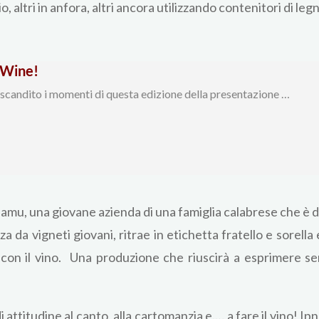
io, altri in anfora, altri ancora utilizzando contenitori di leg
 Wine!
 scandito i momenti di questa edizione della presentazione …
jamu, una giovane azienda di una famiglia calabrese che è do
 da vigneti giovani, ritrae in etichetta fratello e sorella
a con il vino. Una produzione che riuscirà a esprimere s
di attitudine al canto, alla cartomanzia e.… a fare il vino! 