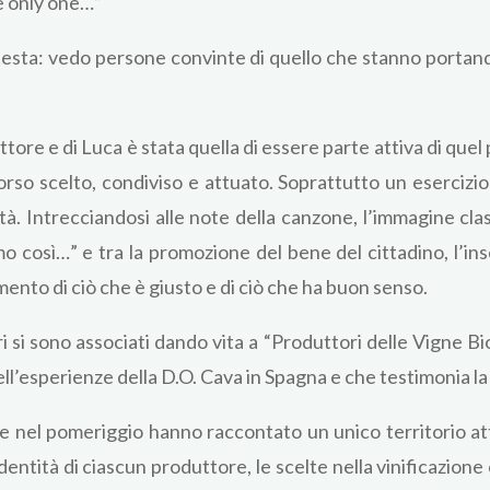
e only one…”
testa: vedo persone convinte di quello che stanno portand
tore e di Luca è stata quella di essere parte attiva di que
corso scelto, condiviso e attuato. Soprattutto un esercizi
à. Intrecciandosi alle note della canzone, l’immagine clas
 così…” e tra la promozione del bene del cittadino, l’in
mento di ciò che è giusto e di ciò che ha buon senso.
i si sono associati dando vita a “Produttori delle Vigne Bi
ell’esperienze della D.O. Cava in Spagna e che testimonia la 
 nel pomeriggio hanno raccontato un unico territorio attr
’identità di ciascun produttore, le scelte nella vinificazion