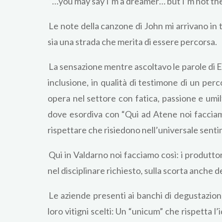
“…you may say I’m a dreamer… but I’m not th
Le note della canzone di John mi arrivano in 
sia una strada che merita di essere percorsa.
La sensazione mentre ascoltavo le parole di Et
inclusione, in qualità di testimone di un per
opera nel settore con fatica, passione e umilt
dove esordiva con “Qui ad Atene noi facciamo
rispettare che risiedono nell’universale senti
Qui in Valdarno noi facciamo così: i produttor
nel disciplinare richiesto, sulla scorta anche d
Le aziende presenti ai banchi di degustazione
loro vitigni scelti: Un “unicum” che rispetta l