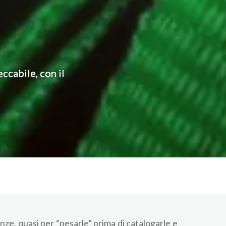
ccabile, con il
nze, quasi per “pesarle” prima di catalogarle e