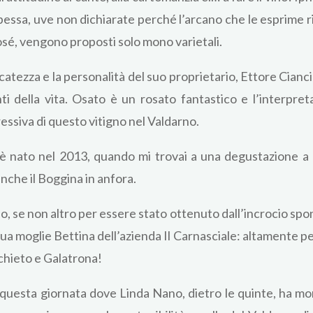
apessa, uve non dichiarate perché l’arcano che le esprime r
 rosé, vengono proposti solo mono varietali.
icatezza e la personalità del suo proprietario, Ettore Cianc
i della vita. Osato è un rosato fantastico e l’interpre
ressiva di questo vitigno nel Valdarno.
t è nato nel 2013, quando mi trovai a una degustazione a
anche il Boggina in anfora.
io, se non altro per essere stato ottenuto dall’incrocio sp
a moglie Bettina dell’azienda Il Carnasciale: altamente p
schieto e Galatrona!
 questa giornata dove Linda Nano, dietro le quinte, ha mon