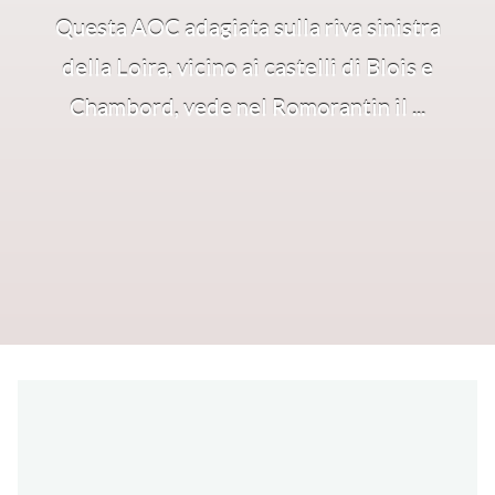
Questa AOC adagiata sulla riva sinistra
della Loira, vicino ai castelli di Blois e
Chambord, vede nel Romorantin il ...