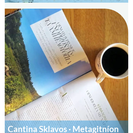
Cantina Sklavos · Metagitníon